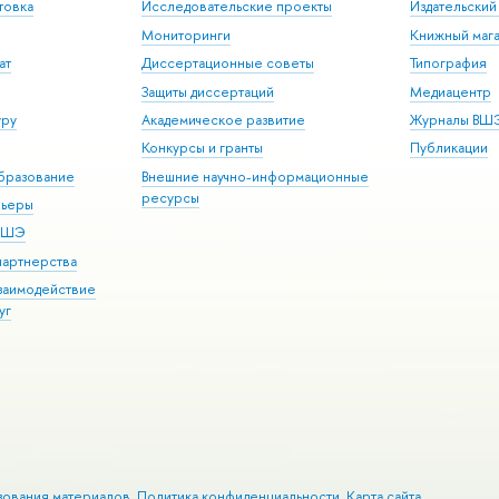
товка
Исследовательские проекты
Издательски
Мониторинги
Книжный мага
ат
Диссертационные советы
Типография
Защиты диссертаций
Медиацентр
уру
Академическое развитие
Журналы ВШ
Конкурсы и гранты
Публикации
бразование
Внешние научно-информационные
ресурсы
рьеры
 ВШЭ
партнерства
взаимодействие
уг
зования материалов
Политика конфиденциальности
Карта сайта