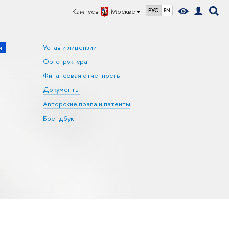
Кампус в
Москве
РУС
EN
и
Устав и лицензии
Оргструктура
Финансовая отчетность
Документы
Авторские права и патенты
Брендбук