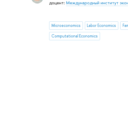
доцент:
Международный институт экон
Microeconomics
Labor Economics
Fa
Computational Economics