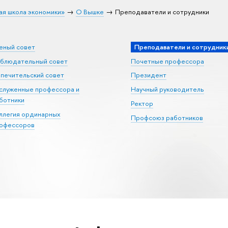
ая школа экономики»
О Вышке
Преподаватели и сотрудники
еный совет
Преподаватели и сотрудник
блюдательный совет
Почетные профессора
печительский совет
Президент
служенные профессора и
Научный руководитель
ботники
Ректор
ллегия ординарных
Профсоюз работников
офессоров