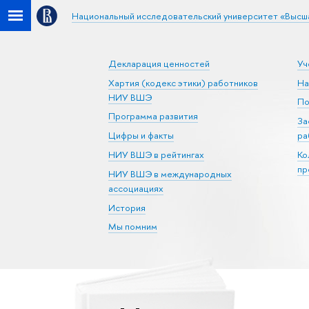
Национальный исследовательский университет «Высш
Декларация ценностей
Уч
Хартия (кодекс этики) работников
На
НИУ ВШЭ
По
Программа развития
За
Цифры и факты
ра
НИУ ВШЭ в рейтингах
Ко
пр
НИУ ВШЭ в международных
ассоциациях
История
Мы помним