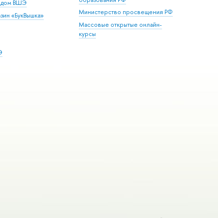
й дом ВШЭ
Министерство просвещения РФ
зин «БукВышка»
Массовые открытые онлайн-
курсы
Э