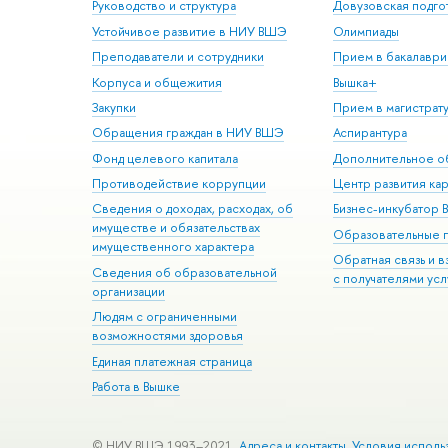
Руководство и структура
Довузовская подго
Устойчивое развитие в НИУ ВШЭ
Олимпиады
Преподаватели и сотрудники
Прием в бакалаври
Корпуса и общежития
Вышка+
Закупки
Прием в магистрат
Обращения граждан в НИУ ВШЭ
Аспирантура
Фонд целевого капитала
Дополнительное о
Противодействие коррупции
Центр развития ка
Сведения о доходах, расходах, об
Бизнес-инкубатор
имуществе и обязательствах
Образовательные 
имущественного характера
Обратная связь и 
Сведения об образовательной
с получателями усл
организации
Людям с ограниченными
возможностями здоровья
Единая платежная страница
Работа в Вышке
© НИУ ВШЭ 1993–2021
Адреса и контакты
Условия исполь