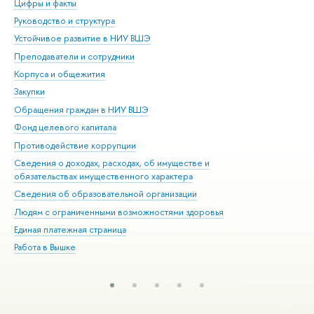
Цифры и факты
Ли
Руководство и структура
Дов
Устойчивое развитие в НИУ ВШЭ
Ол
Преподаватели и сотрудники
При
Корпуса и общежития
Вы
Закупки
При
Обращения граждан в НИУ ВШЭ
Ас
Фонд целевого капитала
До
Противодействие коррупции
Цен
Сведения о доходах, расходах, об имуществе и
Би
обязательствах имущественного характера
Об
Сведения об образовательной организации
Обр
Людям с ограниченными возможностями здоровья
Единая платежная страница
Работа в Вышке