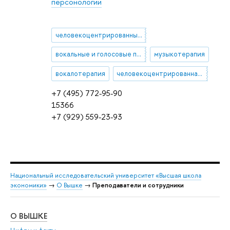
персонологии
человекоцентрированный подход
вокальные и голосовые практики
музыкотерапия
вокалотерапия
человекоцентрированная экспрессивная терапия
+7 (495) 772-95-90
15366
+7 (929) 559-23-93
Национальный исследовательский университет «Высшая школа
экономики»
→
О Вышке
→
Преподаватели и сотрудники
О ВЫШКЕ
ОБ