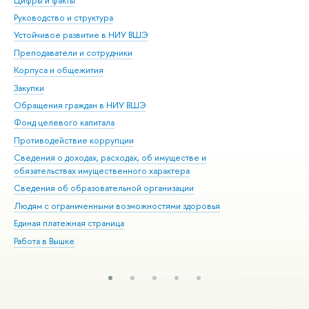
Цифры и факты
Ли
Руководство и структура
Дов
Устойчивое развитие в НИУ ВШЭ
Ол
Преподаватели и сотрудники
При
Корпуса и общежития
Вы
Закупки
При
Обращения граждан в НИУ ВШЭ
Ас
Фонд целевого капитала
До
Противодействие коррупции
Цен
Сведения о доходах, расходах, об имуществе и
Би
обязательствах имущественного характера
Об
Сведения об образовательной организации
Обр
Людям с ограниченными возможностями здоровья
Единая платежная страница
Работа в Вышке