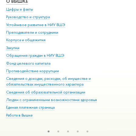
О ВЫШКЕ
ОБ
Цифры и факты
Ли
Руководство и структура
Дов
Устойчивое развитие в НИУ ВШЭ
Ол
Преподаватели и сотрудники
При
Корпуса и общежития
Вы
Закупки
При
Обращения граждан в НИУ ВШЭ
Ас
Фонд целевого капитала
До
Противодействие коррупции
Цен
Сведения о доходах, расходах, об имуществе и
Би
обязательствах имущественного характера
Об
Сведения об образовательной организации
Обр
Людям с ограниченными возможностями здоровья
Единая платежная страница
Работа в Вышке