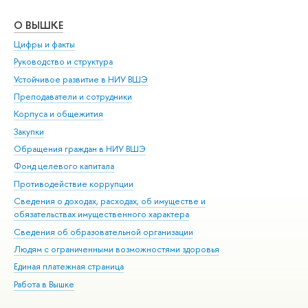
О ВЫШКЕ
ОБ
Цифры и факты
Ли
Руководство и структура
Дов
Устойчивое развитие в НИУ ВШЭ
Ол
Преподаватели и сотрудники
При
Корпуса и общежития
Вы
Закупки
При
Обращения граждан в НИУ ВШЭ
Ас
Фонд целевого капитала
До
Противодействие коррупции
Цен
Сведения о доходах, расходах, об имуществе и
Би
обязательствах имущественного характера
Об
Сведения об образовательной организации
Обр
Людям с ограниченными возможностями здоровья
Единая платежная страница
Работа в Вышке