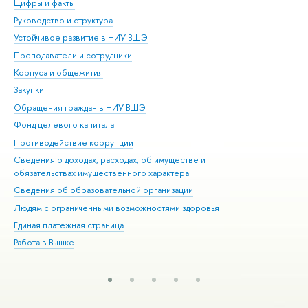
Цифры и факты
Ли
Руководство и структура
Дов
Устойчивое развитие в НИУ ВШЭ
Ол
Преподаватели и сотрудники
При
Корпуса и общежития
Вы
Закупки
При
Обращения граждан в НИУ ВШЭ
Ас
Фонд целевого капитала
До
Противодействие коррупции
Цен
Сведения о доходах, расходах, об имуществе и
Би
обязательствах имущественного характера
Об
Сведения об образовательной организации
Обр
Людям с ограниченными возможностями здоровья
Единая платежная страница
Работа в Вышке