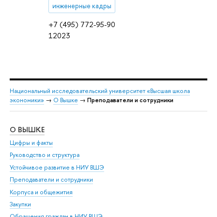
инженерные кадры
+7 (495) 772-95-90
12023
Национальный исследовательский университет «Высшая школа
экономики»
→
О Вышке
→
Преподаватели и сотрудники
О ВЫШКЕ
ОБ
Цифры и факты
Ли
Руководство и структура
Дов
Устойчивое развитие в НИУ ВШЭ
Ол
Преподаватели и сотрудники
При
Корпуса и общежития
Вы
Закупки
При
Обращения граждан в НИУ ВШЭ
Ас