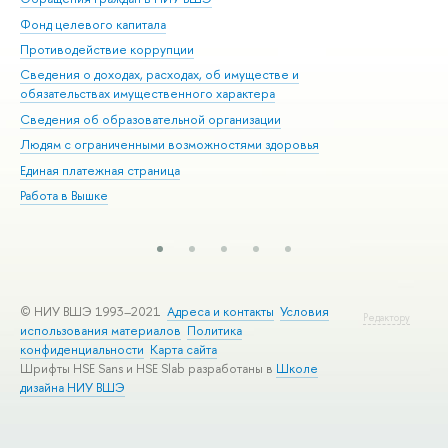
Фонд целевого капитала
До
Противодействие коррупции
Цен
Сведения о доходах, расходах, об имуществе и
Би
обязательствах имущественного характера
Об
Сведения об образовательной организации
Обр
Людям с ограниченными возможностями здоровья
Единая платежная страница
Работа в Вышке
© НИУ ВШЭ 1993–2021
Адреса и контакты
Условия
Редактору
использования материалов
Политика
конфиденциальности
Карта сайта
Шрифты HSE Sans и HSE Slab разработаны в
Школе
дизайна НИУ ВШЭ