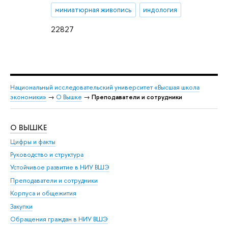
миниатюрная живопись
индология
22827
Национальный исследовательский университет «Высшая школа
экономики»
→
О Вышке
→
Преподаватели и сотрудники
О ВЫШКЕ
ОБ
Цифры и факты
Ли
Руководство и структура
Дов
Устойчивое развитие в НИУ ВШЭ
Ол
Преподаватели и сотрудники
При
Корпуса и общежития
Вы
Закупки
При
Обращения граждан в НИУ ВШЭ
Ас