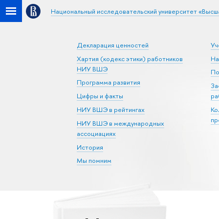
Национальный исследовательский университет «Высш
Декларация ценностей
Уч
Хартия (кодекс этики) работников
На
НИУ ВШЭ
По
Программа развития
За
Цифры и факты
ра
НИУ ВШЭ в рейтингах
Ко
пр
НИУ ВШЭ в международных
ассоциациях
История
Мы помним