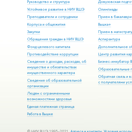
Руководство и структура
Довузовская подго
Устойчивое развитие в НИУ ВШЭ
Олимпиады
Преподаватели и сотрудники
Прием в бакалаври
Корпуса и общежития
Вышка+
Закупки
Прием в магистрат
Обращения граждан в НИУ ВШЭ
Аспирантура
Фонд целевого капитала
Дополнительное о
Противодействие коррупции
Центр развития ка
Сведения о доходах, расходах, об
Бизнес-инкубатор
имуществе и обязательствах
Образовательные 
имущественного характера
Обратная связь и 
Сведения об образовательной
с получателями усл
организации
Людям с ограниченными
возможностями здоровья
Единая платежная страница
Работа в Вышке
© НИУ ВШЭ 1993–2021
Адреса и контакты
Условия исполь