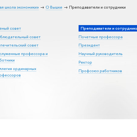
ая школа экономики»
О Вышке
Преподаватели и сотрудники
еный совет
Преподаватели и сотрудник
блюдательный совет
Почетные профессора
печительский совет
Президент
служенные профессора и
Научный руководитель
ботники
Ректор
ллегия ординарных
Профсоюз работников
офессоров