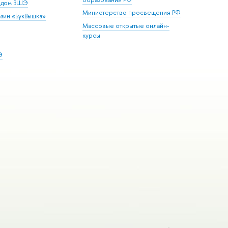
й дом ВШЭ
Министерство просвещения РФ
зин «БукВышка»
Массовые открытые онлайн-
курсы
Э