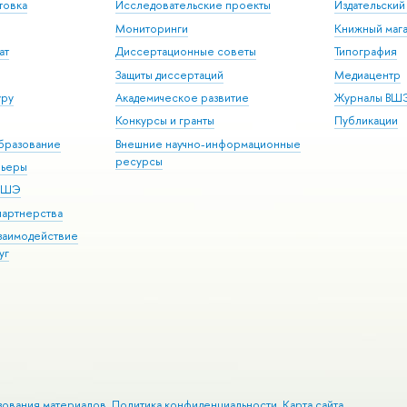
товка
Исследовательские проекты
Издательски
Мониторинги
Книжный мага
ат
Диссертационные советы
Типография
Защиты диссертаций
Медиацентр
уру
Академическое развитие
Журналы ВШ
Конкурсы и гранты
Публикации
бразование
Внешние научно-информационные
ресурсы
рьеры
 ВШЭ
партнерства
взаимодействие
уг
зования материалов
Политика конфиденциальности
Карта сайта