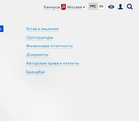
Кампус в
Москве
РУС
EN
и
Устав и лицензии
Оргструктура
Финансовая отчетность
Документы
Авторские права и патенты
Брендбук