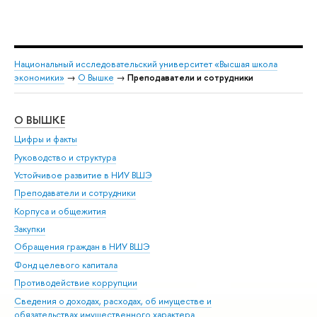
Национальный исследовательский университет «Высшая школа
экономики»
→
О Вышке
→
Преподаватели и сотрудники
О ВЫШКЕ
ОБ
Цифры и факты
Ли
Руководство и структура
Дов
Устойчивое развитие в НИУ ВШЭ
Ол
Преподаватели и сотрудники
При
Корпуса и общежития
Вы
Закупки
При
Обращения граждан в НИУ ВШЭ
Ас
Фонд целевого капитала
До
Противодействие коррупции
Цен
Сведения о доходах, расходах, об имуществе и
Би
обязательствах имущественного характера