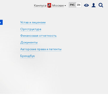
Кампус в
Москве
РУС
EN
и
Устав и лицензии
Оргструктура
Финансовая отчетность
Документы
Авторские права и патенты
Брендбук