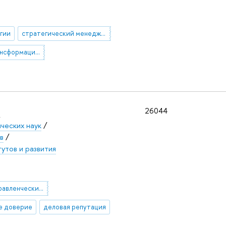
гии
стратегический менеджмент
цифровая трансформация бизнеса
а
26044
ческих наук
/
в
/
утов и развития
принятие управленческих решений
е доверие
деловая репутация