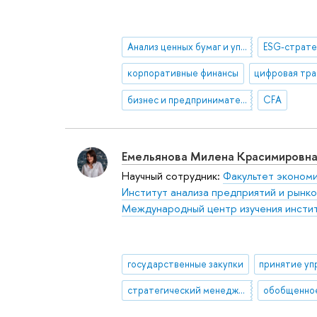
Анализ ценных бумаг и управление инвестиционным портфелем
ESG-страте
корпоративные финансы
бизнес и предпринимательство
CFA
Емельянова Милена Красимировн
Научный сотрудник:
Факультет экономи
Институт анализа предприятий и рынко
Международный центр изучения инстит
государственные закупки
стратегический менеджмент
обобщенно