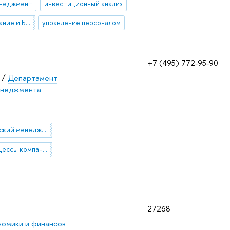
енеджмент
инвестиционный анализ
Бизнес-планирование и Бюджетирование
управление персоналом
+7 (495) 772-95-90
/
Департамент
енеджмента
стратегический менеджмент в топливно-энергетическом комплексе
бизнес-процессы компании
27268
омики и финансов