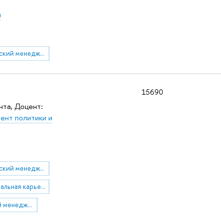
я
стратегический менеджмент
15690
нта, Доцент:
ент политики и
стратегический менеджмент
профессиональная карьера
стратегический менеджмент в государственном секторе