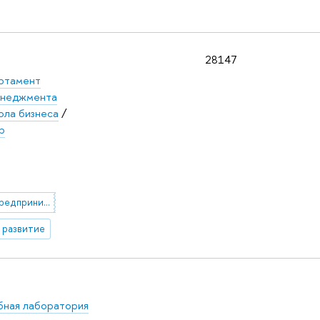
28147
ртамент
енеджмента
ола бизнеса
/
р
региональное предпринимательство
 развитие
бная лаборатория