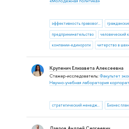
«Молодежная политика»
эффективность правового регулирования
граждански
предпринимательство
человеческий 
компании-единороги
читерство в шах
Крупенич Елизавета Алексеевна
Стажер-исследователь:
Факультет эко
Научно-учебная лаборатория корпора
стратегический менеджмент
Бизнес пла
Лавров Андрей Сергеевич