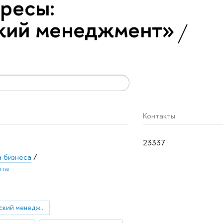
ресы:
ский менеджмент»
Контакты
23337
 бизнеса
/
нта
стратегический менеджмент