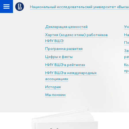
Национальный исследовательский университет «Высш
Декларация ценностей
Уч
Хартия (кодекс этики) работников
На
НИУ ВШЭ
По
Программа развития
За
Цифры и факты
ра
НИУ ВШЭ в рейтингах
Ко
пр
НИУ ВШЭ в международных
ассоциациях
История
Мы помним