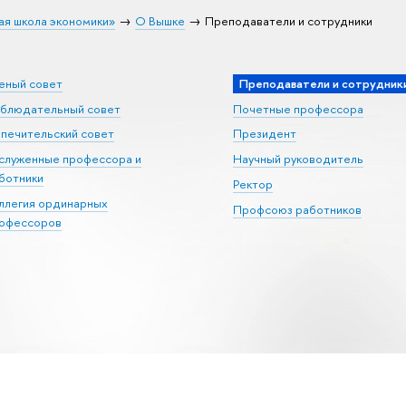
ая школа экономики»
О Вышке
Преподаватели и сотрудники
еный совет
Преподаватели и сотрудник
блюдательный совет
Почетные профессора
печительский совет
Президент
служенные профессора и
Научный руководитель
ботники
Ректор
ллегия ординарных
Профсоюз работников
офессоров