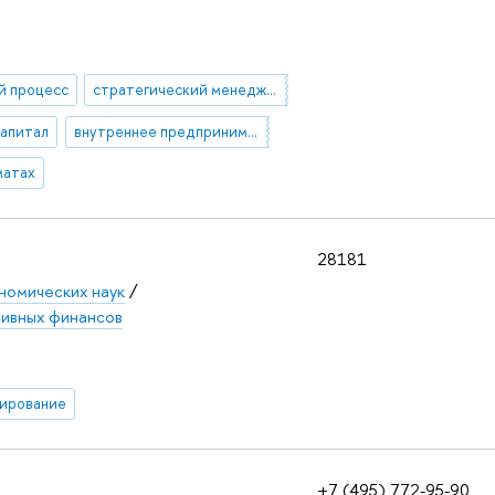
й процесс
стратегический менеджмент
капитал
внутреннее предпринимательство
матах
28181
номических наук
/
тивных финансов
нирование
+7 (495) 772-95-90