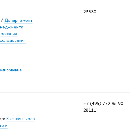
23630
/
Департамент
енеджмента
ирования
сследования
елирование
+7 (495) 772-95-90
28111
ор:
Высшая школа
го и