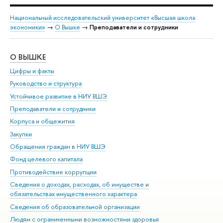
Национальный исследовательский университет «Высшая школа
экономики»
→
О Вышке
→
Преподаватели и сотрудники
О ВЫШКЕ
ОБ
Цифры и факты
Ли
Руководство и структура
Дов
Устойчивое развитие в НИУ ВШЭ
Ол
Преподаватели и сотрудники
При
Корпуса и общежития
Вы
Закупки
При
Обращения граждан в НИУ ВШЭ
Ас
Фонд целевого капитала
До
Противодействие коррупции
Цен
Сведения о доходах, расходах, об имуществе и
Би
обязательствах имущественного характера
Об
Сведения об образовательной организации
Обр
Людям с ограниченными возможностями здоровья