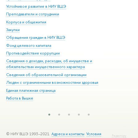
Устойчивое развитие в НИУ ВШЭ
Ол
Преподаватели и сотрудники
При
Корпуса и общежития
Вы
Закупки
При
Обращения граждан в НИУ ВШЭ
Ас
Фонд целевого капитала
До
Противодействие коррупции
Цен
Сведения о доходах, расходах, об имуществе и
Би
обязательствах имущественного характера
Об
Сведения об образовательной организации
Обр
Людям с ограниченными возможностями здоровья
Единая платежная страница
Работа в Вышке
© НИУ ВШЭ 1993–2021
Адреса и контакты
Условия
Редактору