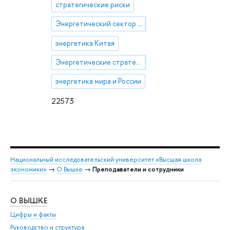
стратегические риски
Энергетический сектор России
энергетика Китая
Энергетические стратегии
энергетика мира и России
22573
Национальный исследовательский университет «Высшая школа
экономики»
→
О Вышке
→
Преподаватели и сотрудники
О ВЫШКЕ
ОБ
Цифры и факты
Ли
Руководство и структура
Дов