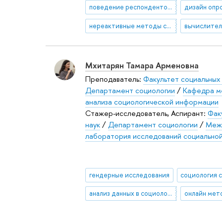
поведение респондентов онлайн опросов
дизайн опр
нереактивные методы сбора данных
Мхитарян Тамара Арменовна
Преподаватель:
Факультет социальных 
Департамент социологии
/
Кафедра м
анализа социологической информации
Стажер-исследователь, Аспирант:
Фак
наук
/
Департамент социологии
/
Меж
лаборатория исследований социальной
гендерные исследования
социология 
анализ данных в социологии