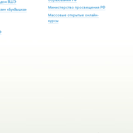
й дом ВШЭ
Министерство просвещения РФ
зин «БукВышка»
Массовые открытые онлайн-
курсы
Э