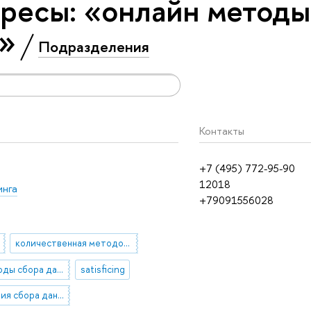
ресы: «онлайн методы
»
Подразделения
Контакты
+7 (495) 772-95-90
12018
инга
+79091556028
количественная методология
онлайн методы сбора данных
satisficing
геймификация сбора данных