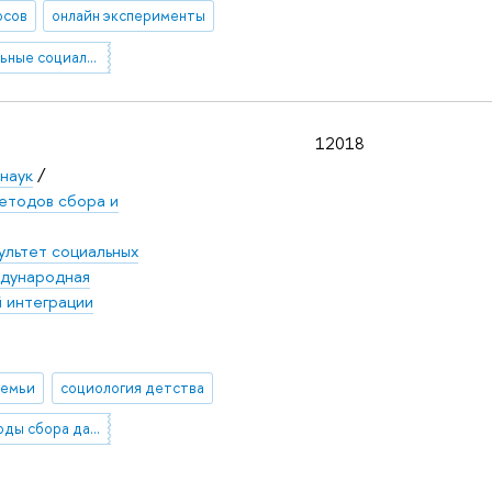
осов
онлайн эксперименты
вычислительные социальные науки
12018
наук
/
етодов сбора и
ультет социальных
дународная
 интеграции
семьи
социология детства
онлайн методы сбора данных