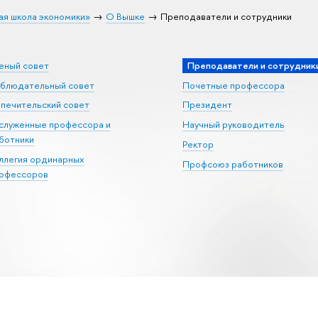
ая школа экономики»
О Вышке
Преподаватели и сотрудники
еный совет
Преподаватели и сотрудник
блюдательный совет
Почетные профессора
печительский совет
Президент
служенные профессора и
Научный руководитель
ботники
Ректор
ллегия ординарных
Профсоюз работников
офессоров