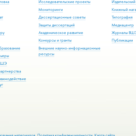
товка
Исследовательские проекты
Издательски
Мониторинги
Книжный мага
ат
Диссертационные советы
Типография
Защиты диссертаций
Медиацентр
уру
Академическое развитие
Журналы ВШ
Конкурсы и гранты
Публикации
бразование
Внешние научно-информационные
ресурсы
рьеры
 ВШЭ
партнерства
взаимодействие
уг
зования материалов
Политика конфиденциальности
Карта сайта