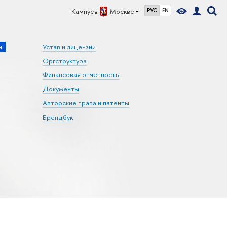
Кампус в
Москве
РУС
EN
и
Устав и лицензии
Оргструктура
Финансовая отчетность
Документы
Авторские права и патенты
Брендбук