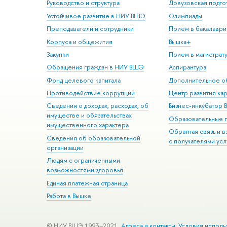
Руководство и структура
Довузовская подго
Устойчивое развитие в НИУ ВШЭ
Олимпиады
Преподаватели и сотрудники
Прием в бакалаври
Корпуса и общежития
Вышка+
Закупки
Прием в магистрат
Обращения граждан в НИУ ВШЭ
Аспирантура
Фонд целевого капитала
Дополнительное о
Противодействие коррупции
Центр развития ка
Сведения о доходах, расходах, об
Бизнес-инкубатор
имуществе и обязательствах
Образовательные 
имущественного характера
Обратная связь и 
Сведения об образовательной
с получателями усл
организации
Людям с ограниченными
возможностями здоровья
Единая платежная страница
Работа в Вышке
© НИУ ВШЭ 1993–2021
Адреса и контакты
Условия исполь