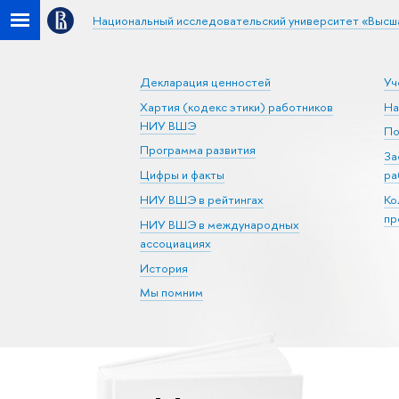
Национальный исследовательский университет «Высш
Декларация ценностей
Уч
Хартия (кодекс этики) работников
На
НИУ ВШЭ
По
Программа развития
За
Цифры и факты
ра
НИУ ВШЭ в рейтингах
Ко
пр
НИУ ВШЭ в международных
ассоциациях
История
Мы помним