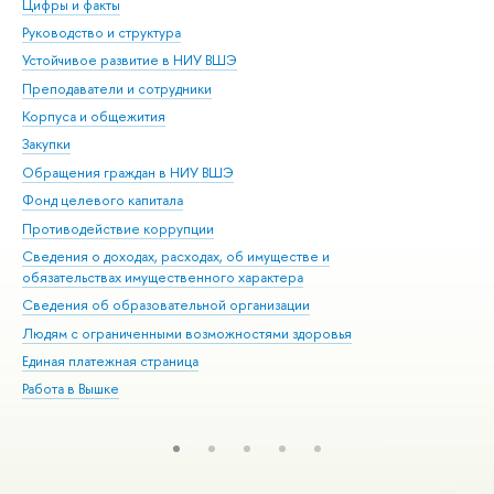
Цифры и факты
Ли
Руководство и структура
Дов
Устойчивое развитие в НИУ ВШЭ
Ол
Преподаватели и сотрудники
При
Корпуса и общежития
Вы
Закупки
При
Обращения граждан в НИУ ВШЭ
Ас
Фонд целевого капитала
До
Противодействие коррупции
Цен
Сведения о доходах, расходах, об имуществе и
Би
обязательствах имущественного характера
Об
Сведения об образовательной организации
Обр
Людям с ограниченными возможностями здоровья
Единая платежная страница
Работа в Вышке