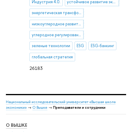
Индустрия 4.0.
устойчивое развитие экономики
энергетическая трансформация
низкоуглеродное развитие
углеродное регулирование
зеленые технологии
ESG
ESG-банкинг
глобальная стратегия
26183
Национальный исследовательский университет «Высшая школа
экономики»
→
О Вышке
→
Преподаватели и сотрудники
О ВЫШКЕ
ОБ