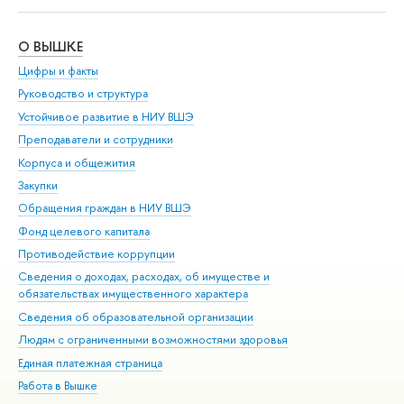
О ВЫШКЕ
ОБ
Цифры и факты
Ли
Руководство и структура
Дов
Устойчивое развитие в НИУ ВШЭ
Ол
Преподаватели и сотрудники
При
Корпуса и общежития
Вы
Закупки
При
Обращения граждан в НИУ ВШЭ
Ас
Фонд целевого капитала
До
Противодействие коррупции
Цен
Сведения о доходах, расходах, об имуществе и
Би
обязательствах имущественного характера
Об
Сведения об образовательной организации
Обр
Людям с ограниченными возможностями здоровья
Единая платежная страница
Работа в Вышке