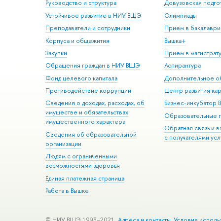
Руководство и структура
Довузовская подго
Устойчивое развитие в НИУ ВШЭ
Олимпиады
Преподаватели и сотрудники
Прием в бакалаври
Корпуса и общежития
Вышка+
Закупки
Прием в магистрат
Обращения граждан в НИУ ВШЭ
Аспирантура
Фонд целевого капитала
Дополнительное о
Противодействие коррупции
Центр развития ка
Сведения о доходах, расходах, об
Бизнес-инкубатор
имуществе и обязательствах
Образовательные 
имущественного характера
Обратная связь и 
Сведения об образовательной
с получателями усл
организации
Людям с ограниченными
возможностями здоровья
Единая платежная страница
Работа в Вышке
© НИУ ВШЭ 1993–2021
Адреса и контакты
Условия исполь