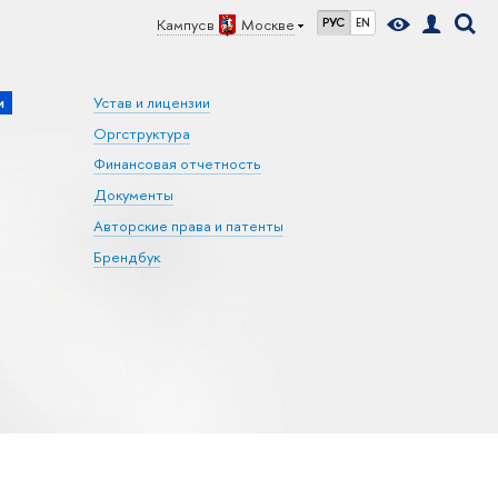
Кампус в
Москве
РУС
EN
и
Устав и лицензии
Оргструктура
Финансовая отчетность
Документы
Авторские права и патенты
Брендбук