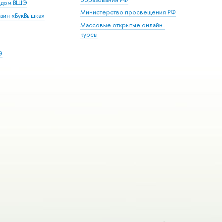
й дом ВШЭ
Министерство просвещения РФ
зин «БукВышка»
Массовые открытые онлайн-
курсы
Э