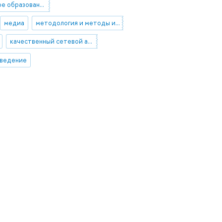
медицинское образование
медиа
методология и методы исследований в социальных науках
качественный сетевой анализ
оведение