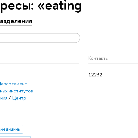
ресы: «eating
азделения
Контакты
12232
епартамент
ных институтов
ания
/
Центр
 медицины