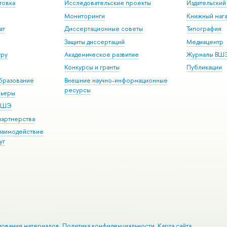
товка
Исследовательские проекты
Издательски
Мониторинги
Книжный мага
ат
Диссертационные советы
Типография
Защиты диссертаций
Медиацентр
уру
Академическое развитие
Журналы ВШ
Конкурсы и гранты
Публикации
бразование
Внешние научно-информационные
ресурсы
рьеры
 ВШЭ
партнерства
взаимодействие
уг
зования материалов
Политика конфиденциальности
Карта сайта