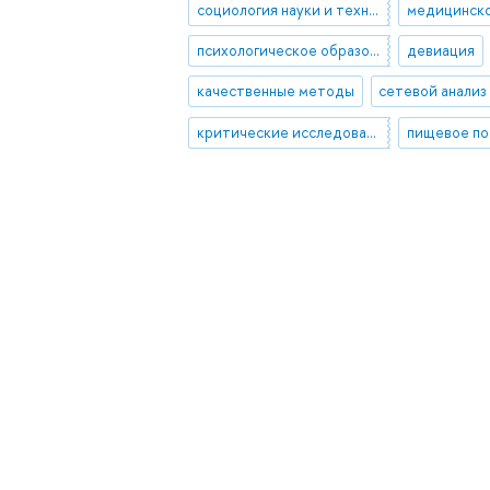
социология науки и техники
психологическое образование
девиация
качественные методы
сетевой анализ
критические исследования веса и телесности
пищевое п