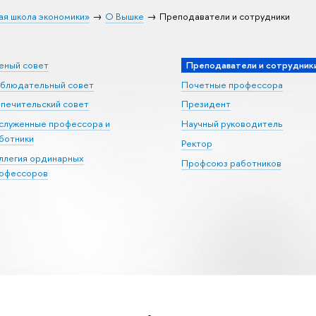
ая школа экономики»
О Вышке
Преподаватели и сотрудники
еный совет
Преподаватели и сотрудник
блюдательный совет
Почетные профессора
печительский совет
Президент
служенные профессора и
Научный руководитель
ботники
Ректор
ллегия ординарных
Профсоюз работников
офессоров