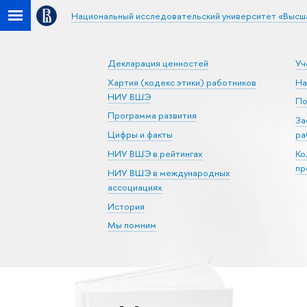
Национальный исследовательский университет «Высш
Декларация ценностей
Уч
Хартия (кодекс этики) работников
На
НИУ ВШЭ
По
Программа развития
За
Цифры и факты
ра
НИУ ВШЭ в рейтингах
Ко
пр
НИУ ВШЭ в международных
ассоциациях
История
Мы помним