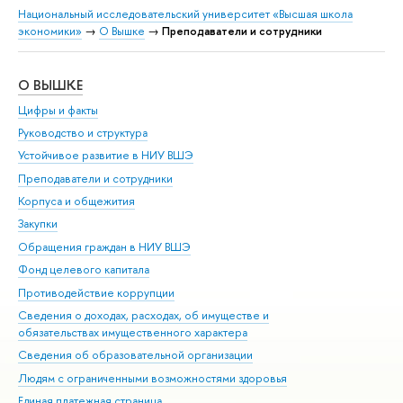
Национальный исследовательский университет «Высшая школа
экономики»
→
О Вышке
→
Преподаватели и сотрудники
О ВЫШКЕ
ОБ
Цифры и факты
Ли
Руководство и структура
Дов
Устойчивое развитие в НИУ ВШЭ
Ол
Преподаватели и сотрудники
При
Корпуса и общежития
Вы
Закупки
При
Обращения граждан в НИУ ВШЭ
Ас
Фонд целевого капитала
До
Противодействие коррупции
Цен
Сведения о доходах, расходах, об имуществе и
Би
обязательствах имущественного характера
Об
Сведения об образовательной организации
Обр
Людям с ограниченными возможностями здоровья
Единая платежная страница