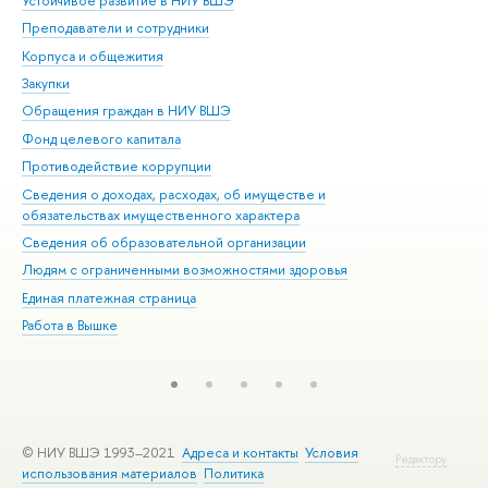
Устойчивое развитие в НИУ ВШЭ
Ол
Преподаватели и сотрудники
При
Корпуса и общежития
Вы
Закупки
При
Обращения граждан в НИУ ВШЭ
Ас
Фонд целевого капитала
До
Противодействие коррупции
Цен
Сведения о доходах, расходах, об имуществе и
Би
обязательствах имущественного характера
Об
Сведения об образовательной организации
Обр
Людям с ограниченными возможностями здоровья
Единая платежная страница
Работа в Вышке
© НИУ ВШЭ 1993–2021
Адреса и контакты
Условия
Редактору
использования материалов
Политика