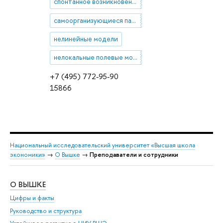
спонтанное возникновение структурной сложности
самоорганизующиеся паттерны
нелинейные модели
нелокальные полевые модели
+7 (495) 772-95-90
15866
Национальный исследовательский университет «Высшая школа
экономики»
→
О Вышке
→
Преподаватели и сотрудники
О ВЫШКЕ
ОБ
Цифры и факты
Ли
Руководство и структура
Дов