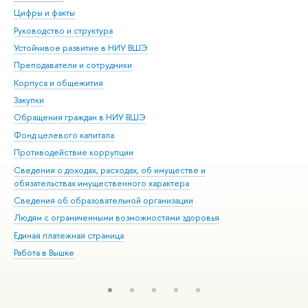
Цифры и факты
Ли
Руководство и структура
Дов
Устойчивое развитие в НИУ ВШЭ
Ол
Преподаватели и сотрудники
При
Корпуса и общежития
Вы
Закупки
При
Обращения граждан в НИУ ВШЭ
Ас
Фонд целевого капитала
До
Противодействие коррупции
Цен
Сведения о доходах, расходах, об имуществе и
Би
обязательствах имущественного характера
Об
Сведения об образовательной организации
Обр
Людям с ограниченными возможностями здоровья
Единая платежная страница
Работа в Вышке