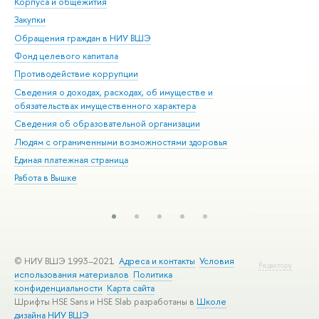
Корпуса и общежития
Вы
Закупки
При
Обращения граждан в НИУ ВШЭ
Ас
Фонд целевого капитала
До
Противодействие коррупции
Цен
Сведения о доходах, расходах, об имуществе и
Би
обязательствах имущественного характера
Об
Сведения об образовательной организации
Обр
Людям с ограниченными возможностями здоровья
Единая платежная страница
Работа в Вышке
© НИУ ВШЭ 1993–2021
Адреса и контакты
Условия
Редактору
использования материалов
Политика
конфиденциальности
Карта сайта
Шрифты HSE Sans и HSE Slab разработаны в
Школе
дизайна НИУ ВШЭ