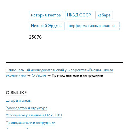
история театра
НКВД СССР
кабаре
Николай Эрдман
перформативные практики Восточной Европы
23078
Национальный исследовательский университет «Высшая школа
экономики»
→
О Вышке
→
Преподаватели и сотрудники
О ВЫШКЕ
ОБ
Цифры и факты
Ли
Руководство и структура
Дов
Устойчивое развитие в НИУ ВШЭ
Ол
Преподаватели и сотрудники
При