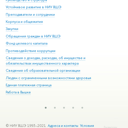
Устойчивое развитие в НИУ ВШЭ
Ол
Преподаватели и сотрудники
При
Корпуса и общежития
Вы
Закупки
При
Обращения граждан в НИУ ВШЭ
Ас
Фонд целевого капитала
До
Противодействие коррупции
Цен
Сведения о доходах, расходах, об имуществе и
Би
обязательствах имущественного характера
Об
Сведения об образовательной организации
Обр
Людям с ограниченными возможностями здоровья
Единая платежная страница
Работа в Вышке
© НИУ ВШЭ 1993–2021
Адреса и контакты
Условия
Редактору