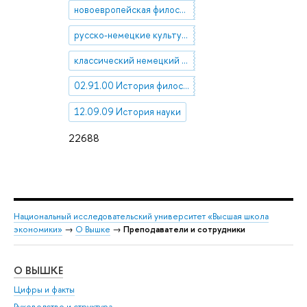
новоевропейская философия
русско-немецкие культурные контакты
классический немецкий идеализм
02.91.00 История философии
12.09.09 История науки
22688
Национальный исследовательский университет «Высшая школа
экономики»
→
О Вышке
→
Преподаватели и сотрудники
О ВЫШКЕ
ОБ
Цифры и факты
Ли
Руководство и структура
Дов