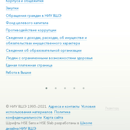
Корпуса и общежития
Вы
Закупки
При
Обращения граждан в НИУ ВШЭ
Ас
Фонд целевого капитала
До
Противодействие коррупции
Цен
Сведения о доходах, расходах, об имуществе и
Би
обязательствах имущественного характера
Об
Сведения об образовательной организации
Обр
Людям с ограниченными возможностями здоровья
Единая платежная страница
Работа в Вышке
© НИУ ВШЭ 1993–2021
Адреса и контакты
Условия
Редактору
использования материалов
Политика
конфиденциальности
Карта сайта
Шрифты HSE Sans и HSE Slab разработаны в
Школе
дизайна НИУ ВШЭ