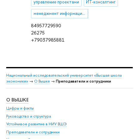
управление проектами
ИТ-консалтинг
менеджмент информационных систем
84957729590
26275
+79037985881
Национальный исследовательский университет «Высшая школа
экономики»
→
О Вышке
→
Преподаватели и сотрудники
О ВЫШКЕ
ОБ
Цифры и факты
Ли
Руководство и структура
Дов
Устойчивое развитие в НИУ ВШЭ
Ол
Преподаватели и сотрудники
При