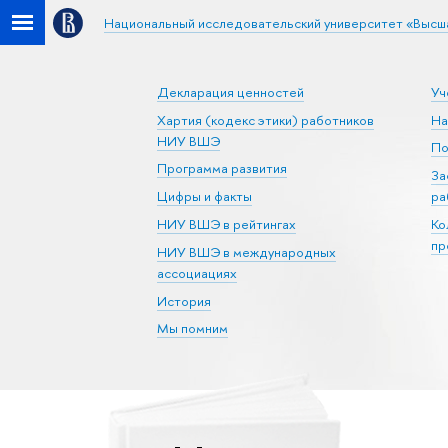
Национальный исследовательский университет «Высш
Декларация ценностей
Уч
Хартия (кодекс этики) работников
На
НИУ ВШЭ
По
Программа развития
За
Цифры и факты
ра
НИУ ВШЭ в рейтингах
Ко
пр
НИУ ВШЭ в международных
ассоциациях
История
Мы помним