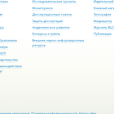
товка
Исследовательские проекты
Издательски
Мониторинги
Книжный мага
ат
Диссертационные советы
Типография
Защиты диссертаций
Медиацентр
уру
Академическое развитие
Журналы ВШ
Конкурсы и гранты
Публикации
бразование
Внешние научно-информационные
ресурсы
рьеры
 ВШЭ
партнерства
взаимодействие
уг
зования материалов
Политика конфиденциальности
Карта сайта