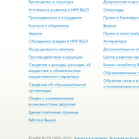
Руководство и структура
Довузовская подго
Устойчивое развитие в НИУ ВШЭ
Олимпиады
Преподаватели и сотрудники
Прием в бакалаври
Корпуса и общежития
Вышка+
Закупки
Прием в магистрат
Обращения граждан в НИУ ВШЭ
Аспирантура
Фонд целевого капитала
Дополнительное о
Противодействие коррупции
Центр развития ка
Сведения о доходах, расходах, об
Бизнес-инкубатор
имуществе и обязательствах
Образовательные 
имущественного характера
Обратная связь и 
Сведения об образовательной
с получателями усл
организации
Людям с ограниченными
возможностями здоровья
Единая платежная страница
Работа в Вышке
© НИУ ВШЭ 1993–2021
Адреса и контакты
Условия исполь