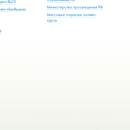
й дом ВШЭ
Министерство просвещения РФ
зин «БукВышка»
Массовые открытые онлайн-
курсы
Э