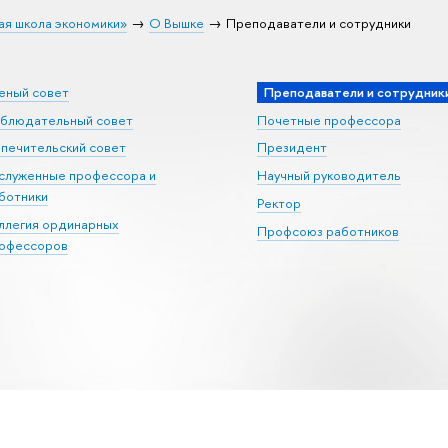
ая школа экономики»
О Вышке
Преподаватели и сотрудники
еный совет
Преподаватели и сотрудник
блюдательный совет
Почетные профессора
печительский совет
Президент
служенные профессора и
Научный руководитель
ботники
Ректор
ллегия ординарных
Профсоюз работников
офессоров