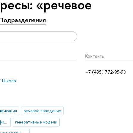
ресы: «речевое
Подразделения
Контакты
+7 (495) 772-95-90
/
Школа
ификация
речевое поведение
национальная идентификация
генеративные модели
геймификация в онлайн-обучении