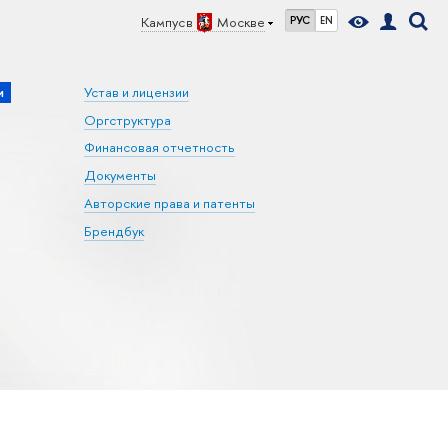
Кампус в
Москве
РУС
EN
и
Устав и лицензии
Оргструктура
Финансовая отчетность
Документы
Авторские права и патенты
Брендбук