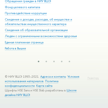
Обращения граждан в НИУ ВШЭ
Ас
Фонд целевого капитала
До
Противодействие коррупции
Цен
Сведения о доходах, расходах, об имуществе и
Би
обязательствах имущественного характера
Об
Сведения об образовательной организации
Обр
Людям с ограниченными возможностями здоровья
Единая платежная страница
Работа в Вышке
© НИУ ВШЭ 1993–2021
Адреса и контакты
Условия
Редактору
использования материалов
Политика
конфиденциальности
Карта сайта
Шрифты HSE Sans и HSE Slab разработаны в
Школе
дизайна НИУ ВШЭ