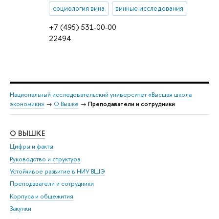
социология вина
винные исследования
+7 (495) 531-00-00
22494
Национальный исследовательский университет «Высшая школа
экономики»
→
О Вышке
→
Преподаватели и сотрудники
О ВЫШКЕ
ОБ
Цифры и факты
Ли
Руководство и структура
Дов
Устойчивое развитие в НИУ ВШЭ
Ол
Преподаватели и сотрудники
При
Корпуса и общежития
Вы
Закупки
При