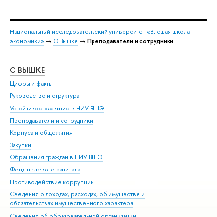
Национальный исследовательский университет «Высшая школа
экономики»
→
О Вышке
→
Преподаватели и сотрудники
О ВЫШКЕ
ОБ
Цифры и факты
Ли
Руководство и структура
Дов
Устойчивое развитие в НИУ ВШЭ
Ол
Преподаватели и сотрудники
При
Корпуса и общежития
Вы
Закупки
При
Обращения граждан в НИУ ВШЭ
Ас
Фонд целевого капитала
До
Противодействие коррупции
Цен
Сведения о доходах, расходах, об имуществе и
Би
обязательствах имущественного характера
Об
Сведения об образовательной организации