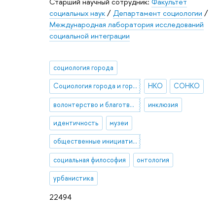
Старший научный сотрудник:
Факультет
социальных наук
/
Департамент социологии
/
Международная лаборатория исследований
социальной интеграции
социология города
Социология города и городских сообществ
НКО
СОНКО
волонтерство и благотворительность
инклюзия
идентичность
музеи
общественные инициативы
социальная философия
онтология
урбанистика
22494