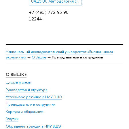
04.15.00 Методология социологии. Методика и техника социологических исследований
+7 (495) 772-95-90
12244
Национальный исследовательский университет «Высшая школа
экономики»
→
О Вышке
→
Преподаватели и сотрудники
О ВЫШКЕ
ОБ
Цифры и факты
Ли
Руководство и структура
Дов
Устойчивое развитие в НИУ ВШЭ
Ол
Преподаватели и сотрудники
При
Корпуса и общежития
Вы
Закупки
При
Обращения граждан в НИУ ВШЭ
Ас