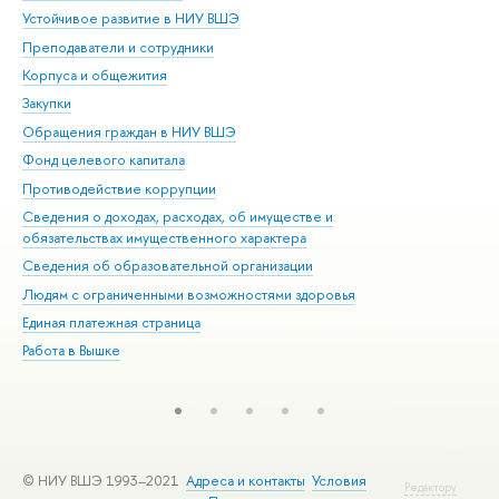
Устойчивое развитие в НИУ ВШЭ
Ол
Преподаватели и сотрудники
При
Корпуса и общежития
Вы
Закупки
При
Обращения граждан в НИУ ВШЭ
Ас
Фонд целевого капитала
До
Противодействие коррупции
Цен
Сведения о доходах, расходах, об имуществе и
Би
обязательствах имущественного характера
Об
Сведения об образовательной организации
Обр
Людям с ограниченными возможностями здоровья
Единая платежная страница
Работа в Вышке
© НИУ ВШЭ 1993–2021
Адреса и контакты
Условия
Редактору