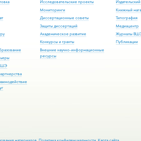
товка
Исследовательские проекты
Издательски
Мониторинги
Книжный мага
ат
Диссертационные советы
Типография
Защиты диссертаций
Медиацентр
уру
Академическое развитие
Журналы ВШ
Конкурсы и гранты
Публикации
бразование
Внешние научно-информационные
ресурсы
рьеры
 ВШЭ
партнерства
взаимодействие
уг
зования материалов
Политика конфиденциальности
Карта сайта