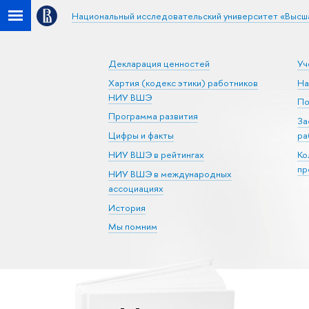
Национальный исследовательский университет «Высш
Декларация ценностей
Уч
Хартия (кодекс этики) работников
На
НИУ ВШЭ
По
Программа развития
За
Цифры и факты
ра
НИУ ВШЭ в рейтингах
Ко
пр
НИУ ВШЭ в международных
ассоциациях
История
Мы помним