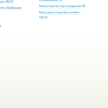
й дом ВШЭ
Министерство просвещения РФ
зин «БукВышка»
Массовые открытые онлайн-
курсы
Э