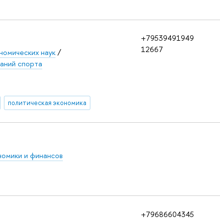
+79539491949
12667
номических наук
/
аний спорта
политическая экономика
омики и финансов
+79686604345