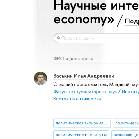
Научные интер
economy»
Под
ФИО и должность
Васькин Илья Андреевич
Старший преподаватель, Младший науч
Факультет гуманитарных наук
/
Институ
Востока и античности
политическая экономия институтов и развития
политическ
политические институты
развивающи