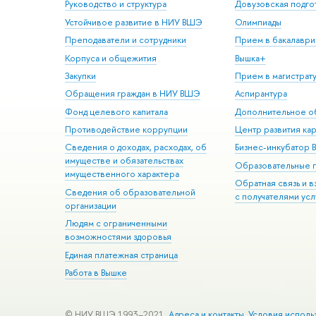
Руководство и структура
Довузовская подго
Устойчивое развитие в НИУ ВШЭ
Олимпиады
Преподаватели и сотрудники
Прием в бакалаври
Корпуса и общежития
Вышка+
Закупки
Прием в магистрат
Обращения граждан в НИУ ВШЭ
Аспирантура
Фонд целевого капитала
Дополнительное о
Противодействие коррупции
Центр развития ка
Сведения о доходах, расходах, об
Бизнес-инкубатор
имуществе и обязательствах
Образовательные 
имущественного характера
Обратная связь и 
Сведения об образовательной
с получателями усл
организации
Людям с ограниченными
возможностями здоровья
Единая платежная страница
Работа в Вышке
© НИУ ВШЭ 1993–2021
Адреса и контакты
Условия исполь