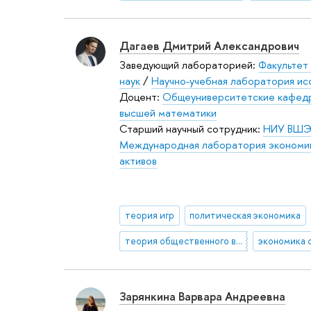
Дагаев Дмитрий Александрович
Заведующий лабораторией:
Факультет
наук
/
Научно-учебная лаборатория ис
Доцент:
Общеуниверситетские кафед
высшей математики
Старший научный сотрудник:
НИУ ВШЭ
Международная лаборатория экономи
активов
теория игр
политическая экономика
теория общественного выбора
экономика 
Зарянкина Варвара Андреевна