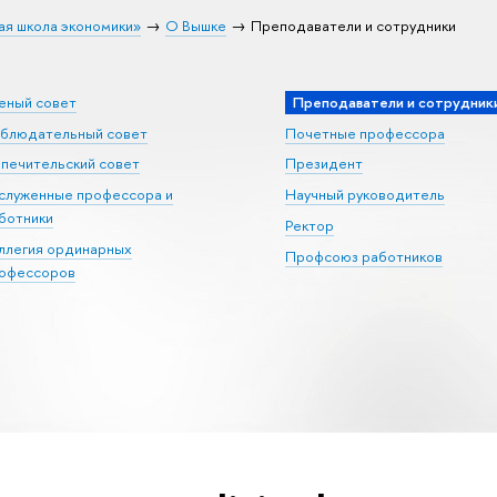
ая школа экономики»
О Вышке
Преподаватели и сотрудники
еный совет
Преподаватели и сотрудник
блюдательный совет
Почетные профессора
печительский совет
Президент
служенные профессора и
Научный руководитель
ботники
Ректор
ллегия ординарных
Профсоюз работников
офессоров