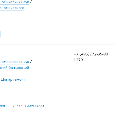
номических наук
/
ономического
+7 (495)772-95-90
12791
номических наук
/
аний банковской
/
Департамент
мия
политические связи