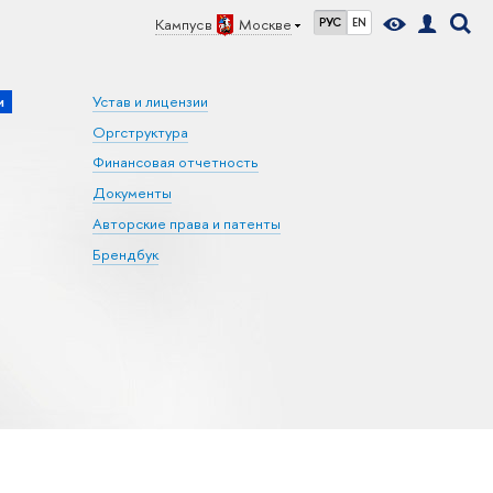
Кампус в
Москве
РУС
EN
и
Устав и лицензии
Оргструктура
Финансовая отчетность
Документы
Авторские права и патенты
Брендбук