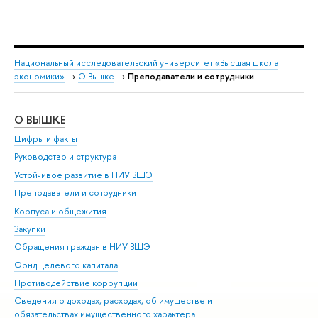
Национальный исследовательский университет «Высшая школа
экономики»
→
О Вышке
→
Преподаватели и сотрудники
О ВЫШКЕ
ОБ
Цифры и факты
Ли
Руководство и структура
Дов
Устойчивое развитие в НИУ ВШЭ
Ол
Преподаватели и сотрудники
При
Корпуса и общежития
Вы
Закупки
При
Обращения граждан в НИУ ВШЭ
Ас
Фонд целевого капитала
До
Противодействие коррупции
Цен
Сведения о доходах, расходах, об имуществе и
Би
обязательствах имущественного характера