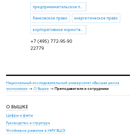
предпринимательское право
банковское право
энергетическое право
корпоративное нормотворчество
+7 (495) 772-95-90
22779
Национальный исследовательский университет «Высшая школа
экономики»
→
О Вышке
→
Преподаватели и сотрудники
О ВЫШКЕ
ОБ
Цифры и факты
Ли
Руководство и структура
Дов
Устойчивое развитие в НИУ ВШЭ
Ол