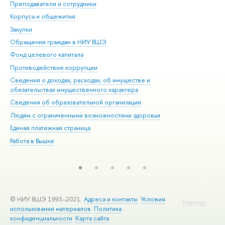
Преподаватели и сотрудники
При
Корпуса и общежития
Вы
Закупки
При
Обращения граждан в НИУ ВШЭ
Ас
Фонд целевого капитала
До
Противодействие коррупции
Цен
Сведения о доходах, расходах, об имуществе и
Би
обязательствах имущественного характера
Об
Сведения об образовательной организации
Обр
Людям с ограниченными возможностями здоровья
Единая платежная страница
Работа в Вышке
© НИУ ВШЭ 1993–2021
Адреса и контакты
Условия
Редактору
использования материалов
Политика
конфиденциальности
Карта сайта