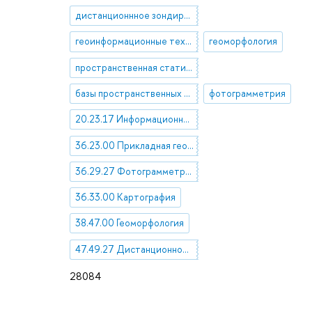
дистанционнное зондирование Земли
геоинформационные технологии
геоморфология
пространственная статистика
базы пространственных данных
фотограмметрия
20.23.17 Информационно-поисковые массивы. Базы данных. Манипулирование данными и файлами
36.23.00 Прикладная геодезия. Прикладные применения аэросъемки и фотограмметрии
36.29.27 Фотограмметрия
36.33.00 Картография
38.47.00 Геоморфология
47.49.27 Дистанционное зондирование
28084