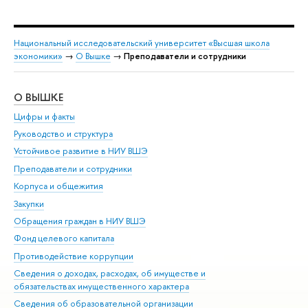
Национальный исследовательский университет «Высшая школа
экономики»
→
О Вышке
→
Преподаватели и сотрудники
О ВЫШКЕ
ОБ
Цифры и факты
Ли
Руководство и структура
Дов
Устойчивое развитие в НИУ ВШЭ
Ол
Преподаватели и сотрудники
При
Корпуса и общежития
Вы
Закупки
При
Обращения граждан в НИУ ВШЭ
Ас
Фонд целевого капитала
До
Противодействие коррупции
Цен
Сведения о доходах, расходах, об имуществе и
Би
обязательствах имущественного характера
Об
Сведения об образовательной организации