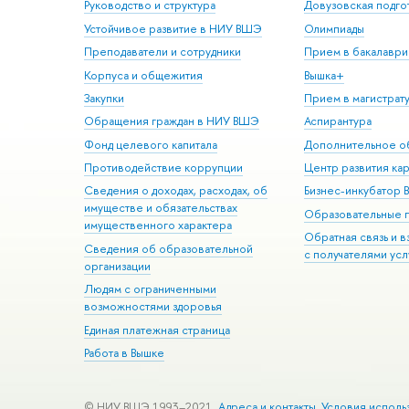
Руководство и структура
Довузовская подго
Устойчивое развитие в НИУ ВШЭ
Олимпиады
Преподаватели и сотрудники
Прием в бакалаври
Корпуса и общежития
Вышка+
Закупки
Прием в магистрат
Обращения граждан в НИУ ВШЭ
Аспирантура
Фонд целевого капитала
Дополнительное о
Противодействие коррупции
Центр развития ка
Сведения о доходах, расходах, об
Бизнес-инкубатор
имуществе и обязательствах
Образовательные 
имущественного характера
Обратная связь и 
Сведения об образовательной
с получателями усл
организации
Людям с ограниченными
возможностями здоровья
Единая платежная страница
Работа в Вышке
© НИУ ВШЭ 1993–2021
Адреса и контакты
Условия исполь