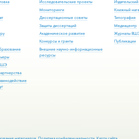
товка
Исследовательские проекты
Издательски
Мониторинги
Книжный мага
ат
Диссертационные советы
Типография
Защиты диссертаций
Медиацентр
уру
Академическое развитие
Журналы ВШ
Конкурсы и гранты
Публикации
бразование
Внешние научно-информационные
ресурсы
рьеры
 ВШЭ
партнерства
взаимодействие
уг
зования материалов
Политика конфиденциальности
Карта сайта