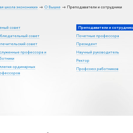
ая школа экономики»
О Вышке
Преподаватели и сотрудники
еный совет
Преподаватели и сотрудник
блюдательный совет
Почетные профессора
печительский совет
Президент
служенные профессора и
Научный руководитель
ботники
Ректор
ллегия ординарных
Профсоюз работников
офессоров