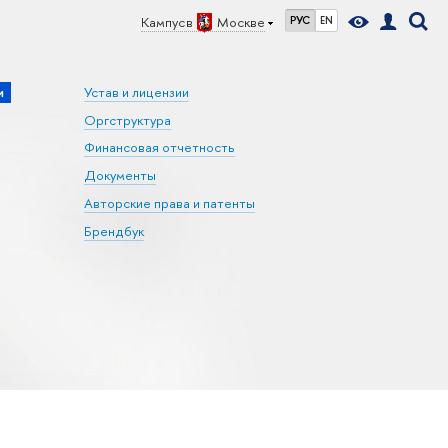
Кампус в
Москве
РУС
EN
и
Устав и лицензии
Оргструктура
Финансовая отчетность
Документы
Авторские права и патенты
Брендбук