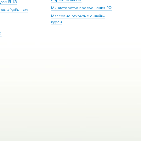
й дом ВШЭ
Министерство просвещения РФ
зин «БукВышка»
Массовые открытые онлайн-
курсы
Э