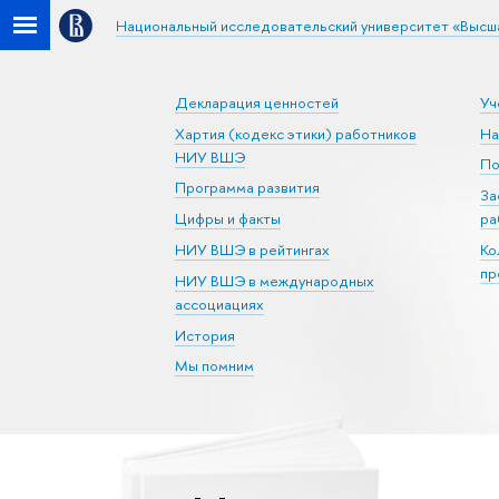
Национальный исследовательский университет «Высш
Декларация ценностей
Уч
Хартия (кодекс этики) работников
На
НИУ ВШЭ
По
Программа развития
За
Цифры и факты
ра
НИУ ВШЭ в рейтингах
Ко
пр
НИУ ВШЭ в международных
ассоциациях
История
Мы помним