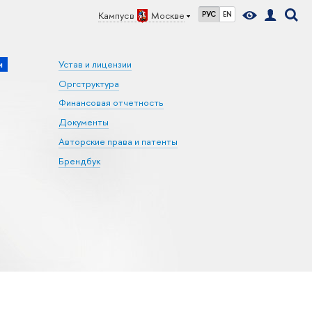
Кампус в
Москве
РУС
EN
и
Устав и лицензии
Оргструктура
Финансовая отчетность
Документы
Авторские права и патенты
Брендбук