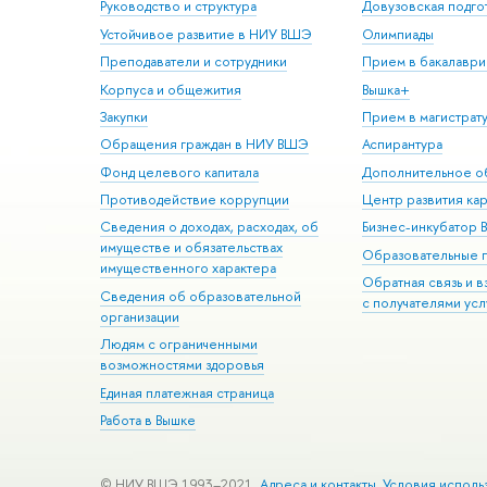
Руководство и структура
Довузовская подго
Устойчивое развитие в НИУ ВШЭ
Олимпиады
Преподаватели и сотрудники
Прием в бакалаври
Корпуса и общежития
Вышка+
Закупки
Прием в магистрат
Обращения граждан в НИУ ВШЭ
Аспирантура
Фонд целевого капитала
Дополнительное о
Противодействие коррупции
Центр развития ка
Сведения о доходах, расходах, об
Бизнес-инкубатор
имуществе и обязательствах
Образовательные 
имущественного характера
Обратная связь и 
Сведения об образовательной
с получателями усл
организации
Людям с ограниченными
возможностями здоровья
Единая платежная страница
Работа в Вышке
© НИУ ВШЭ 1993–2021
Адреса и контакты
Условия исполь