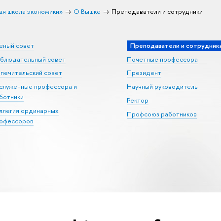
ая школа экономики»
О Вышке
Преподаватели и сотрудники
еный совет
Преподаватели и сотрудник
блюдательный совет
Почетные профессора
печительский совет
Президент
служенные профессора и
Научный руководитель
ботники
Ректор
ллегия ординарных
Профсоюз работников
офессоров