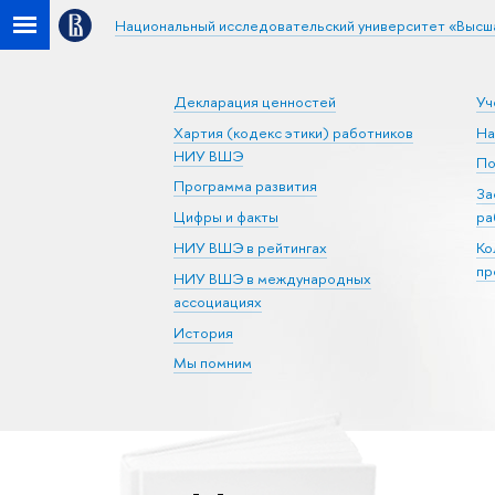
Национальный исследовательский университет «Высш
Декларация ценностей
Уч
Хартия (кодекс этики) работников
На
НИУ ВШЭ
По
Программа развития
За
Цифры и факты
ра
НИУ ВШЭ в рейтингах
Ко
пр
НИУ ВШЭ в международных
ассоциациях
История
Мы помним