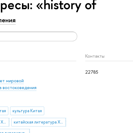
есы: «history of
ления
Контакты
22785
ет мировой
 востоковедения
тая
культура Китая
китайская литература XXI века
китайская литература XX века
Классическая литература Китая