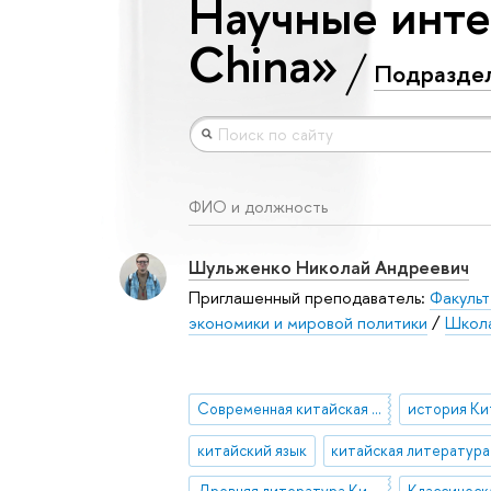
Научные интер
China»
Подразде
ФИО и должность
Шульженко Николай Андреевич
Приглашенный преподаватель:
Факульт
экономики и мировой политики
/
Школа
Современная китайская литература
история Ки
китайский язык
Древняя литература Китая