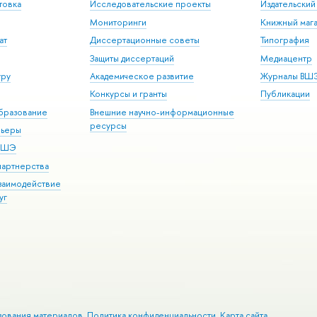
товка
Исследовательские проекты
Издательски
Мониторинги
Книжный мага
ат
Диссертационные советы
Типография
Защиты диссертаций
Медиацентр
уру
Академическое развитие
Журналы ВШ
Конкурсы и гранты
Публикации
бразование
Внешние научно-информационные
ресурсы
рьеры
 ВШЭ
партнерства
взаимодействие
уг
зования материалов
Политика конфиденциальности
Карта сайта