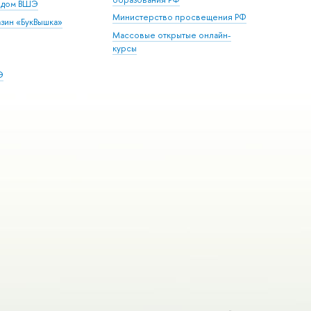
й дом ВШЭ
Министерство просвещения РФ
зин «БукВышка»
Массовые открытые онлайн-
курсы
Э