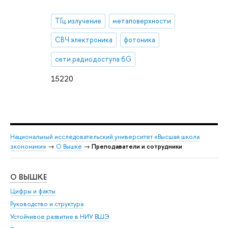
ТГц излучение
метаповерхности
СВЧ электроника
фотоника
сети радиодоступа 6G
15220
Национальный исследовательский университет «Высшая школа
экономики»
→
О Вышке
→
Преподаватели и сотрудники
О ВЫШКЕ
ОБ
Цифры и факты
Ли
Руководство и структура
Дов
Устойчивое развитие в НИУ ВШЭ
Ол