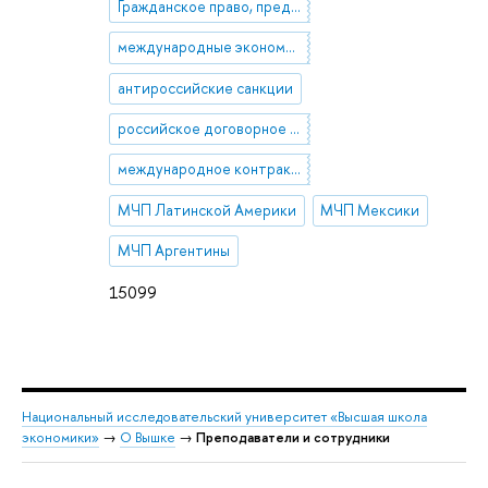
Гражданское право, предпринимательское право, семейное право, международное частное право
международные экономические санкции, односторонние ограничительные меры
антироссийские санкции
российское договорное право
международное контрактное право
МЧП Латинской Америки
МЧП Мексики
МЧП Аргентины
15099
Национальный исследовательский университет «Высшая школа
экономики»
→
О Вышке
→
Преподаватели и сотрудники