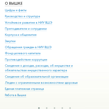
О ВЫШКЕ
ОБ
Цифры и факты
Ли
Руководство и структура
Дов
Устойчивое развитие в НИУ ВШЭ
Ол
Преподаватели и сотрудники
При
Корпуса и общежития
Вы
Закупки
При
Обращения граждан в НИУ ВШЭ
Ас
Фонд целевого капитала
До
Противодействие коррупции
Цен
Сведения о доходах, расходах, об имуществе и
Би
обязательствах имущественного характера
Об
Сведения об образовательной организации
Обр
Людям с ограниченными возможностями здоровья
Единая платежная страница
Работа в Вышке