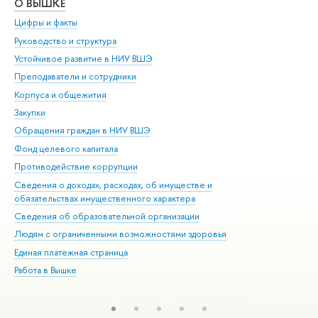
О ВЫШКЕ
ОБ
Цифры и факты
Ли
Руководство и структура
Дов
Устойчивое развитие в НИУ ВШЭ
Ол
Преподаватели и сотрудники
При
Корпуса и общежития
Вы
Закупки
При
Обращения граждан в НИУ ВШЭ
Ас
Фонд целевого капитала
До
Противодействие коррупции
Цен
Сведения о доходах, расходах, об имуществе и
Би
обязательствах имущественного характера
Об
Сведения об образовательной организации
Обр
Людям с ограниченными возможностями здоровья
Единая платежная страница
Работа в Вышке