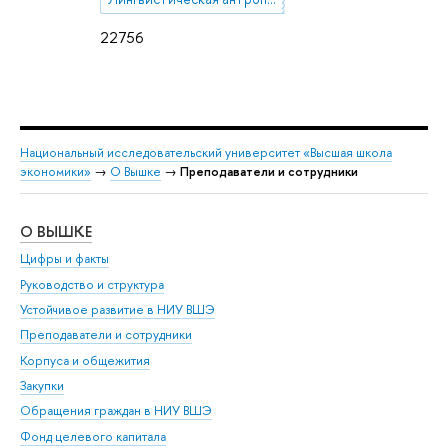
22756
Национальный исследовательский университет «Высшая школа
экономики»
→
О Вышке
→
Преподаватели и сотрудники
О ВЫШКЕ
ОБ
Цифры и факты
Ли
Руководство и структура
Дов
Устойчивое развитие в НИУ ВШЭ
Ол
Преподаватели и сотрудники
При
Корпуса и общежития
Вы
Закупки
При
Обращения граждан в НИУ ВШЭ
Ас
Фонд целевого капитала
До