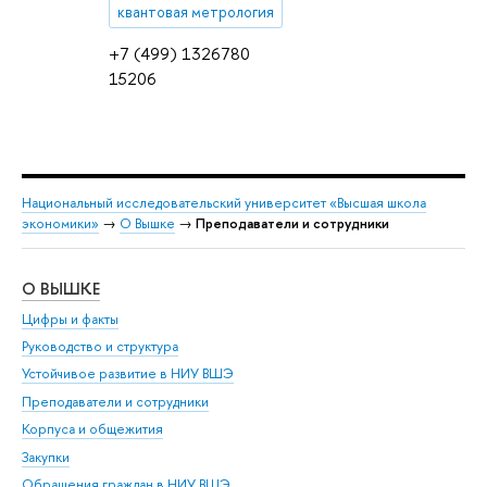
квантовая метрология
+7 (499) 1326780
15206
Национальный исследовательский университет «Высшая школа
экономики»
→
О Вышке
→
Преподаватели и сотрудники
О ВЫШКЕ
ОБ
Цифры и факты
Ли
Руководство и структура
Дов
Устойчивое развитие в НИУ ВШЭ
Ол
Преподаватели и сотрудники
При
Корпуса и общежития
Вы
Закупки
При
Обращения граждан в НИУ ВШЭ
Ас