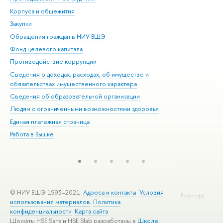
Корпуса и общежития
Вы
Закупки
При
Обращения граждан в НИУ ВШЭ
Ас
Фонд целевого капитала
До
Противодействие коррупции
Цен
Сведения о доходах, расходах, об имуществе и
Би
обязательствах имущественного характера
Об
Сведения об образовательной организации
Обр
Людям с ограниченными возможностями здоровья
Единая платежная страница
Работа в Вышке
© НИУ ВШЭ 1993–2021
Адреса и контакты
Условия
Редактору
использования материалов
Политика
конфиденциальности
Карта сайта
Шрифты HSE Sans и HSE Slab разработаны в
Школе