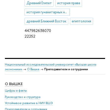
Древний Египет
история права
история гуманитарных наук
древний Ближний Восток
египтология
447982638070
22252
Национальный исследовательский университет «Высшая школа
экономики»
→
О Вышке
→
Преподаватели и сотрудники
О ВЫШКЕ
ОБ
Цифры и факты
Ли
Руководство и структура
Дов
Устойчивое развитие в НИУ ВШЭ
Ол
Преподаватели и сотрудники
При