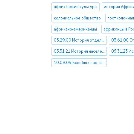
африканские культуры
история Африк
колониальное общество
постколониа
африкано-американцы
африканцы в Ро
03.29.00 История отдельных процессов, сторон и явлений человеческой деятельности
05.31.21 История населения стран Африки
10.09.09 Всеобщая история государства и права