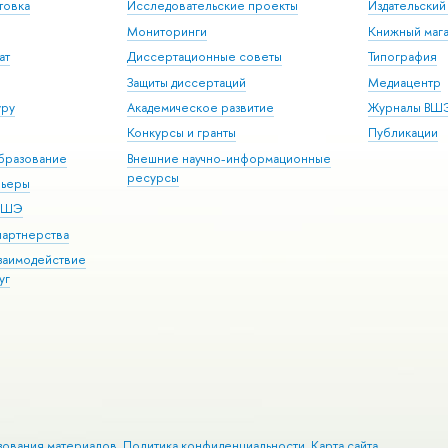
товка
Исследовательские проекты
Издательски
Мониторинги
Книжный мага
ат
Диссертационные советы
Типография
Защиты диссертаций
Медиацентр
уру
Академическое развитие
Журналы ВШ
Конкурсы и гранты
Публикации
бразование
Внешние научно-информационные
ресурсы
рьеры
 ВШЭ
партнерства
взаимодействие
уг
зования материалов
Политика конфиденциальности
Карта сайта