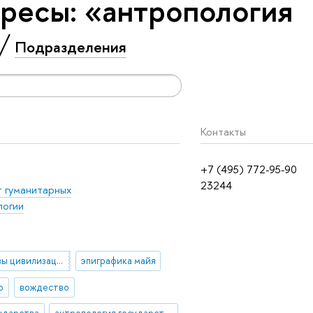
ресы: «антропология
Подразделения
Контакты
+7 (495) 772-95-90
23244
т гуманитарных
логии
доколумбовы цивилизации Америки
эпиграфика майя
о
вождество
сударства
антропология государства