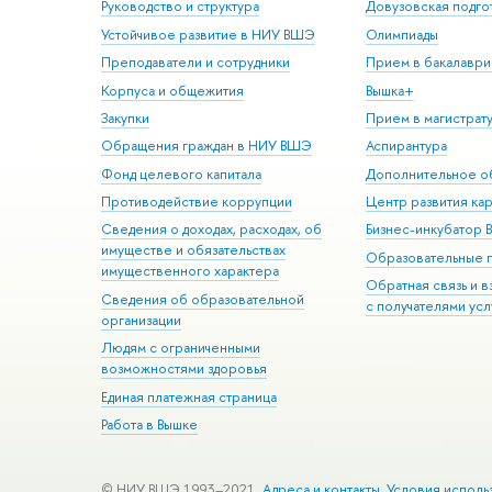
Руководство и структура
Довузовская подго
Устойчивое развитие в НИУ ВШЭ
Олимпиады
Преподаватели и сотрудники
Прием в бакалаври
Корпуса и общежития
Вышка+
Закупки
Прием в магистрат
Обращения граждан в НИУ ВШЭ
Аспирантура
Фонд целевого капитала
Дополнительное о
Противодействие коррупции
Центр развития ка
Сведения о доходах, расходах, об
Бизнес-инкубатор
имуществе и обязательствах
Образовательные 
имущественного характера
Обратная связь и 
Сведения об образовательной
с получателями усл
организации
Людям с ограниченными
возможностями здоровья
Единая платежная страница
Работа в Вышке
© НИУ ВШЭ 1993–2021
Адреса и контакты
Условия исполь