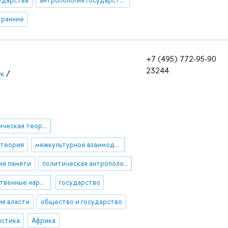
 ранние
+7 (495) 772-95-90
23244
ук
/
антропологическая теория
 теория
межкультурное взаимодействие
ия памяти
политическая антропология
догосударственные народы
государство
ия власти
общество и государство
истика
Африка