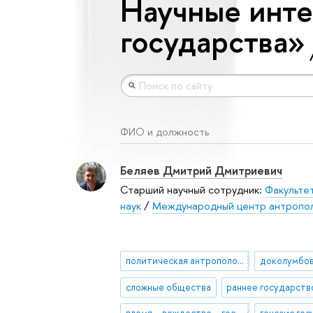
Научные инте
государства»
ФИО и должность
Беляев Дмитрий Дмитриевич
Старший научный сотрудник:
Факульте
наук
/
Международный центр антропо
политическая антропология
сложные общества
раннее государств
племя – вождество – государство
генезис го