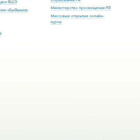
й дом ВШЭ
Министерство просвещения РФ
зин «БукВышка»
Массовые открытые онлайн-
курсы
Э