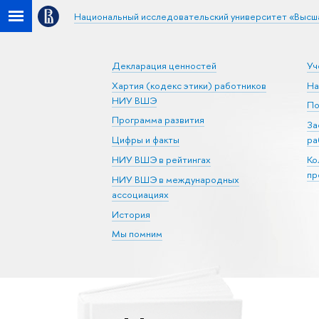
Национальный исследовательский университет «Высш
Декларация ценностей
Уч
Хартия (кодекс этики) работников
На
НИУ ВШЭ
По
Программа развития
За
Цифры и факты
ра
НИУ ВШЭ в рейтингах
Ко
пр
НИУ ВШЭ в международных
ассоциациях
История
Мы помним