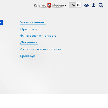
Кампус в
Москве
РУС
EN
и
Устав и лицензии
Оргструктура
Финансовая отчетность
Документы
Авторские права и патенты
Брендбук