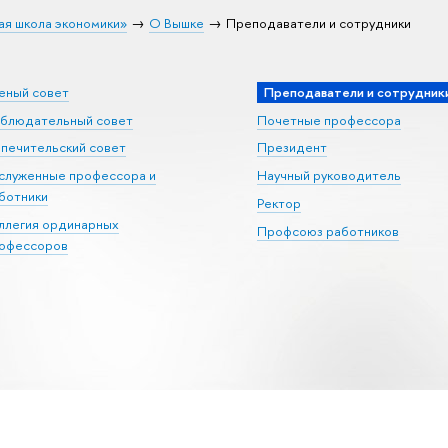
ая школа экономики»
О Вышке
Преподаватели и сотрудники
еный совет
Преподаватели и сотрудник
блюдательный совет
Почетные профессора
печительский совет
Президент
служенные профессора и
Научный руководитель
ботники
Ректор
ллегия ординарных
Профсоюз работников
офессоров