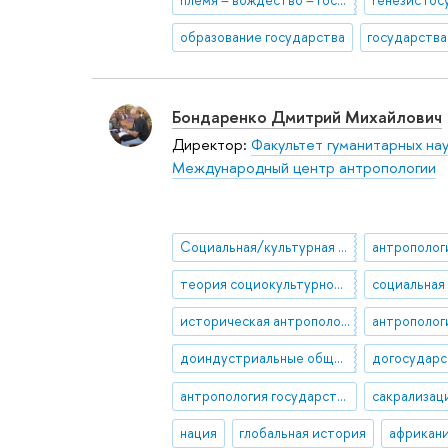
образование государства
государства
Бондаренко Дмитрий Михайлович
Директор:
Факультет гуманитарных на
Международный центр антропологии
Социальная/культурная антропология
теория социокультурной эволюции
социальная
историческая антропология
антрополог
доиндустриальные общества
антропология государства
сакрализац
нация
глобальная история
африкан