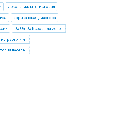
и
доколониальная история
лизм
африканская диаспора
ссии
03.09.03 Всеобщая история в целом
03.61.00 Этнография и историческая антропология
05.31.23 История населения стран Америки