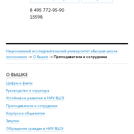
8 495 772-95-90
15598
Национальный исследовательский университет «Высшая школа
экономики»
→
О Вышке
→
Преподаватели и сотрудники
О ВЫШКЕ
ОБ
Цифры и факты
Ли
Руководство и структура
Дов
Устойчивое развитие в НИУ ВШЭ
Ол
Преподаватели и сотрудники
При
Корпуса и общежития
Вы
Закупки
При
Обращения граждан в НИУ ВШЭ
Ас