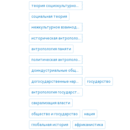
теория социокультурной эволюции
социальная теория
межкультурное взаимодействие
историческая антропология
антропология памяти
политическая антропология
доиндустриальные общества
догосударственные народы
государство
антропология государства
сакрализация власти
общество и государство
нация
глобальная история
африканистика