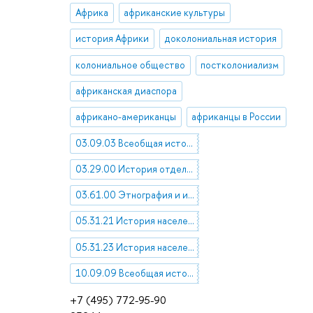
Африка
африканские культуры
история Африки
доколониальная история
колониальное общество
постколониализм
африканская диаспора
африкано-американцы
африканцы в России
03.09.03 Всеобщая история в целом
03.29.00 История отдельных процессов, сторон и явлений человеческой деятельности
03.61.00 Этнография и историческая антропология
05.31.21 История населения стран Африки
05.31.23 История населения стран Америки
10.09.09 Всеобщая история государства и права
+7 (495) 772-95-90