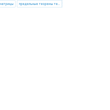
 матрицы
предельные теоремы теории вероятностей