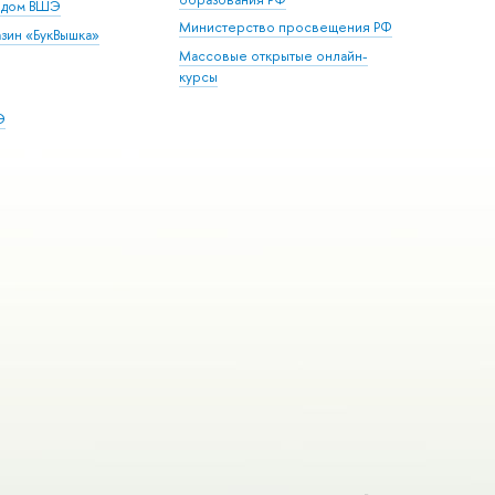
й дом ВШЭ
Министерство просвещения РФ
зин «БукВышка»
Массовые открытые онлайн-
курсы
Э