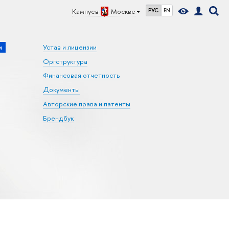
Кампус в
Москве
РУС
EN
и
Устав и лицензии
Оргструктура
Финансовая отчетность
Документы
Авторские права и патенты
Брендбук