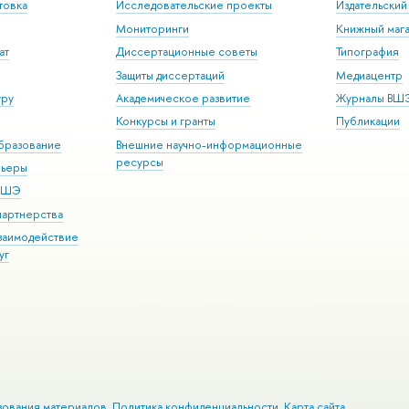
товка
Исследовательские проекты
Издательски
Мониторинги
Книжный мага
ат
Диссертационные советы
Типография
Защиты диссертаций
Медиацентр
уру
Академическое развитие
Журналы ВШ
Конкурсы и гранты
Публикации
бразование
Внешние научно-информационные
ресурсы
рьеры
 ВШЭ
партнерства
взаимодействие
уг
зования материалов
Политика конфиденциальности
Карта сайта