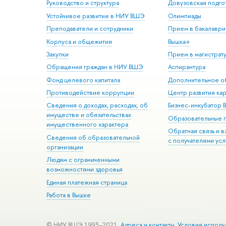
Руководство и структура
Довузовская подго
Устойчивое развитие в НИУ ВШЭ
Олимпиады
Преподаватели и сотрудники
Прием в бакалаври
Корпуса и общежития
Вышка+
Закупки
Прием в магистрат
Обращения граждан в НИУ ВШЭ
Аспирантура
Фонд целевого капитала
Дополнительное о
Противодействие коррупции
Центр развития ка
Сведения о доходах, расходах, об
Бизнес-инкубатор
имуществе и обязательствах
Образовательные 
имущественного характера
Обратная связь и 
Сведения об образовательной
с получателями усл
организации
Людям с ограниченными
возможностями здоровья
Единая платежная страница
Работа в Вышке
© НИУ ВШЭ 1993–2021
Адреса и контакты
Условия исполь