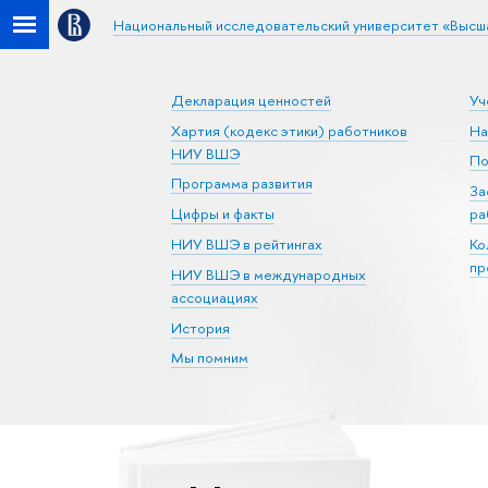
Национальный исследовательский университет «Высш
Декларация ценностей
Уч
Хартия (кодекс этики) работников
На
НИУ ВШЭ
По
Программа развития
За
Цифры и факты
ра
НИУ ВШЭ в рейтингах
Ко
пр
НИУ ВШЭ в международных
ассоциациях
История
Мы помним