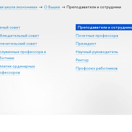
ая школа экономики»
О Вышке
Преподаватели и сотрудники
еный совет
Преподаватели и сотрудник
блюдательный совет
Почетные профессора
печительский совет
Президент
служенные профессора и
Научный руководитель
ботники
Ректор
ллегия ординарных
Профсоюз работников
офессоров