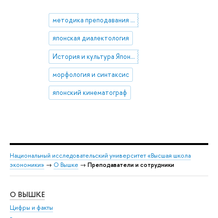
методика преподавания японского языка
японская диалектология
История и культура Японии
морфология и синтаксис
японский кинематограф
Национальный исследовательский университет «Высшая школа
экономики»
→
О Вышке
→
Преподаватели и сотрудники
О ВЫШКЕ
ОБ
Цифры и факты
Ли