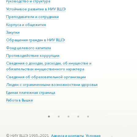
Руководство и структура
Дов
Устойчивое развитие в НИУ ВШЭ
Ол
Преподаватели и сотрудники
При
Корпуса и общежития
Вы
Закупки
При
Обращения граждан в НИУ ВШЭ
Ас
Фонд целевого капитала
До
Противодействие коррупции
Цен
Сведения о доходах, расходах, об имуществе и
Би
обязательствах имущественного характера
Об
Сведения об образовательной организации
Обр
Людям с ограниченными возможностями здоровья
Единая платежная страница
Работа в Вышке
© НИУ ВШЭ 1993–2021
Адреса и контакты
Условия