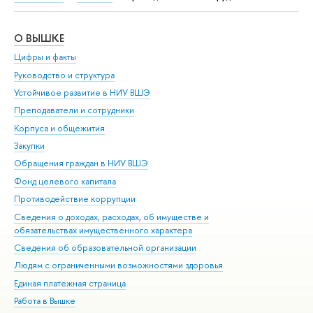
О ВЫШКЕ
ОБ
Цифры и факты
Ли
Руководство и структура
Дов
Устойчивое развитие в НИУ ВШЭ
Ол
Преподаватели и сотрудники
При
Корпуса и общежития
Вы
Закупки
При
Обращения граждан в НИУ ВШЭ
Ас
Фонд целевого капитала
До
Противодействие коррупции
Цен
Сведения о доходах, расходах, об имуществе и
Би
обязательствах имущественного характера
Об
Сведения об образовательной организации
Обр
Людям с ограниченными возможностями здоровья
Единая платежная страница
Работа в Вышке