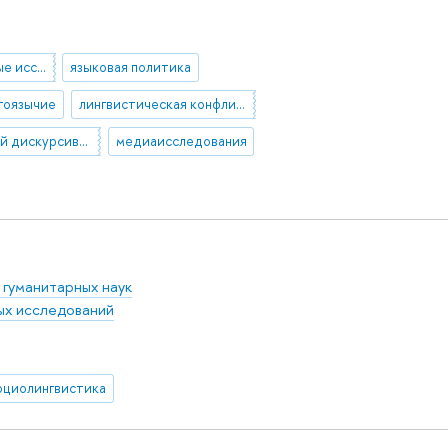
междисциплинарные исследования
языковая политика
огоязычие
лингвистическая конфликтология
критический дискурсивный анализ
медиаисследования
 гуманитарных наук
ых исследований
оциолингвистика