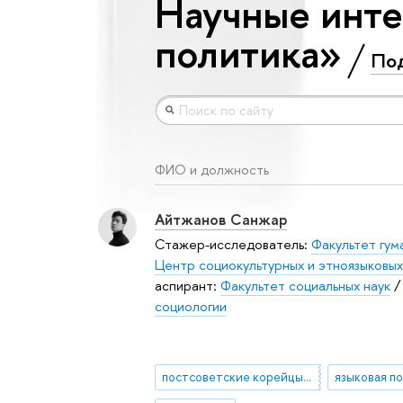
Научные инте
политика»
По
ФИО и должность
Айтжанов Санжар
Стажер-исследователь:
Факультет гум
Центр социокультурных и этноязыковы
аспирант:
Факультет социальных наук
социологии
постсоветские корейцы/коре-сарам/коре-ин
языковая п