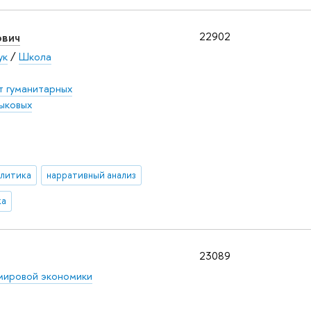
ович
22902
ук
/
Школа
т гуманитарных
ыковых
олитика
нарративный анализ
ка
23089
мировой экономики