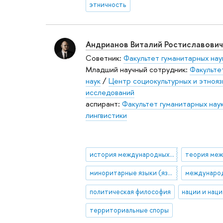
этничность
Андрианов Виталий Ростиславович
Советник:
Факультет гуманитарных нау
Младший научный сотрудник:
Факульте
наук
/
Центр социокультурных и этнояз
исследований
аспирант:
Факультет гуманитарных нау
лингвистики
история международных отношений
миноритарные языки (языки меньшинств)
политическая философия
нации и нац
территориальные споры