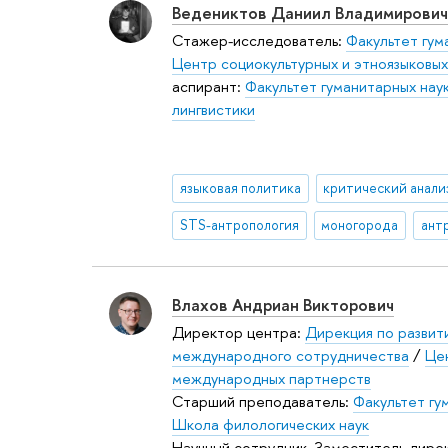
Ведениктов Даниил Владимирович
Стажер-исследователь:
Факультет гум
Центр социокультурных и этноязыковы
аспирант:
Факультет гуманитарных нау
лингвистики
языковая политика
STS-антропология
моногорода
ант
Влахов Андриан Викторович
Директор центра:
Дирекция по развит
международного сотрудничества
/
Це
международных партнерств
Старший преподаватель:
Факультет гу
Школа филологических наук
Научный сотрудник, Заместитель дире