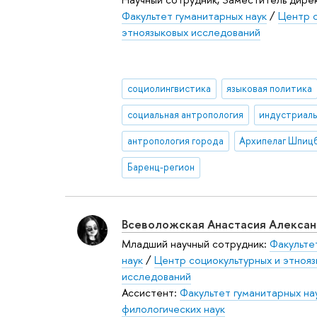
Факультет гуманитарных наук
/
Центр с
этноязыковых исследований
социолингвистика
языковая политика
социальная антропология
антропология города
Архипелаг Шпиц
Баренц-регион
Всеволожская Анастасия Алекса
Младший научный сотрудник:
Факульте
наук
/
Центр социокультурных и этнояз
исследований
Ассистент:
Факультет гуманитарных на
филологических наук