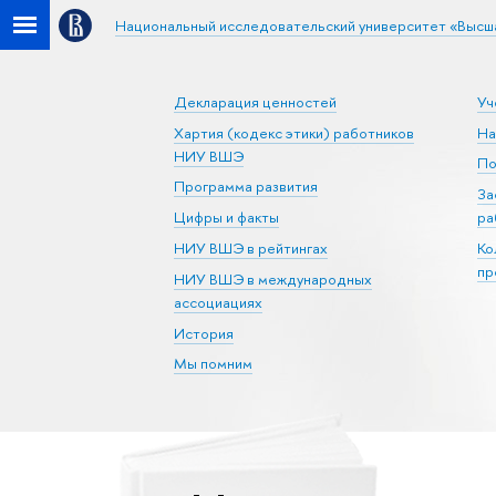
Национальный исследовательский университет «Высш
Декларация ценностей
Уч
Хартия (кодекс этики) работников
На
НИУ ВШЭ
По
Программа развития
За
Цифры и факты
ра
НИУ ВШЭ в рейтингах
Ко
пр
НИУ ВШЭ в международных
ассоциациях
История
Мы помним