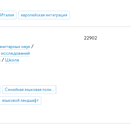
Италия
европейская интеграция
22902
анитарных наук
/
х исследований
к
/
Школа
Семейная языковая политика
языковой ландшафт