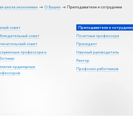
ая школа экономики»
О Вышке
Преподаватели и сотрудники
еный совет
Преподаватели и сотрудник
блюдательный совет
Почетные профессора
печительский совет
Президент
служенные профессора и
Научный руководитель
ботники
Ректор
ллегия ординарных
Профсоюз работников
офессоров