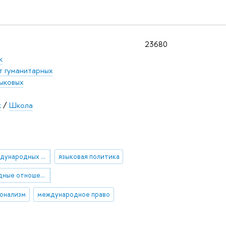
23680
к
т гуманитарных
ыковых
к
/
Школа
теория международных отношений
языковая политика
международные отношения
ионализм
международное право