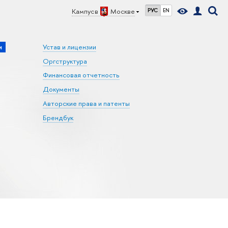
Кампус в
Москве
РУС
EN
и
Устав и лицензии
Оргструктура
Финансовая отчетность
Документы
Авторские права и патенты
Брендбук