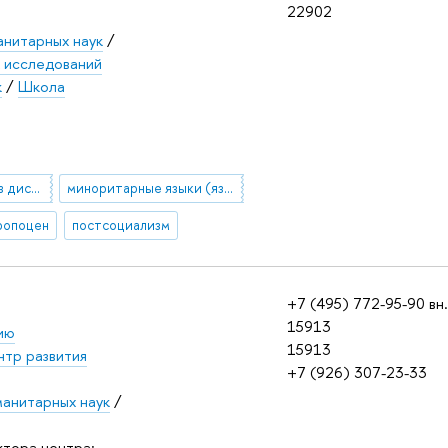
22902
анитарных наук
/
х исследований
к
/
Школа
критический анализ дискурса
миноритарные языки (языки меньшинств)
ропоцен
постсоциализм
+7 (495) 772-95-90 вн.
15913
ию
15913
нтр развития
+7 (926) 307-23-33
манитарных наук
/
ктора центра: