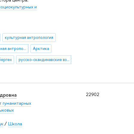
оциокультурных и
культурная антропология
индустриальная антропология
Арктика
берген
русско-скандинавские взаимосвязи
ндровна
22902
т гуманитарных
ыковых
ук
/
Школа