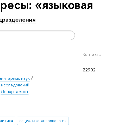
ресы: «языковая
дразделения
Контакты
22902
анитарных наук
/
х исследований
/
Департамент
олитика
социальная антропология