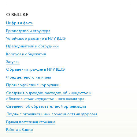
О ВЫШКЕ
ОБ
Цифры и факты
Ли
Руководство и структура
Дов
Устойчивое развитие в НИУ ВШЭ
Ол
Преподаватели и сотрудники
При
Корпуса и общежития
Вы
Закупки
При
Обращения граждан в НИУ ВШЭ
Ас
Фонд целевого капитала
До
Противодействие коррупции
Цен
Сведения о доходах, расходах, об имуществе и
Би
обязательствах имущественного характера
Об
Сведения об образовательной организации
Обр
Людям с ограниченными возможностями здоровья
Единая платежная страница
Работа в Вышке