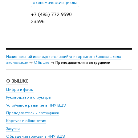
экономические циклы
+7 (495) 772-9590
23396
Национальный исследовательский университет «Высшая школа
экономики»
→
О Вышке
→
Преподаватели и сотрудники
О ВЫШКЕ
ОБ
Цифры и факты
Ли
Руководство и структура
Дов
Устойчивое развитие в НИУ ВШЭ
Ол
Преподаватели и сотрудники
При
Корпуса и общежития
Вы
Закупки
При
Обращения граждан в НИУ ВШЭ
Ас