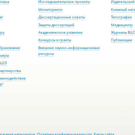
товка
Исследовательские проекты
Издательски
Мониторинги
Книжный мага
ат
Диссертационные советы
Типография
Защиты диссертаций
Медиацентр
уру
Академическое развитие
Журналы ВШ
Конкурсы и гранты
Публикации
бразование
Внешние научно-информационные
ресурсы
рьеры
 ВШЭ
партнерства
взаимодействие
уг
зования материалов
Политика конфиденциальности
Карта сайта