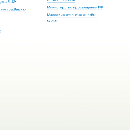
й дом ВШЭ
Министерство просвещения РФ
зин «БукВышка»
Массовые открытые онлайн-
курсы
Э