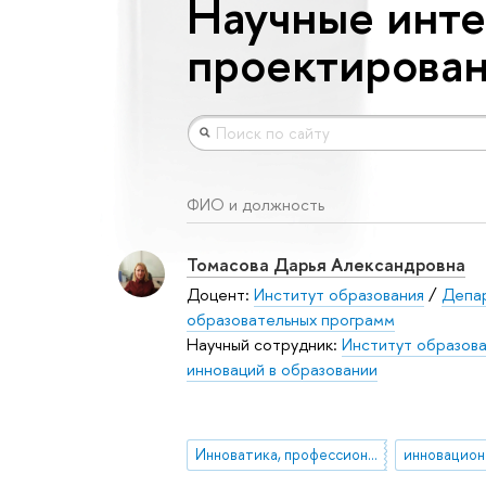
Научные инте
проектирова
ФИО и должность
Томасова Дарья Александровна
Доцент:
Институт образования
/
Депа
образовательных программ
Научный сотрудник:
Институт образов
инноваций в образовании
Инноватика, профессиональное образование, инновационный поиск