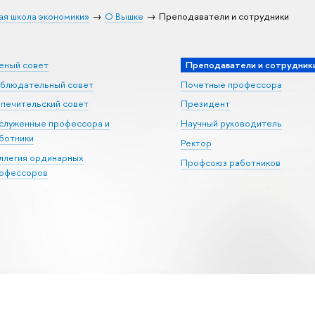
ая школа экономики»
О Вышке
Преподаватели и сотрудники
еный совет
Преподаватели и сотрудник
блюдательный совет
Почетные профессора
печительский совет
Президент
служенные профессора и
Научный руководитель
ботники
Ректор
ллегия ординарных
Профсоюз работников
офессоров