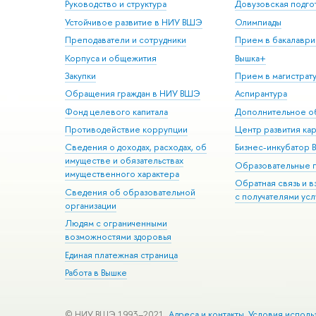
Руководство и структура
Довузовская подго
Устойчивое развитие в НИУ ВШЭ
Олимпиады
Преподаватели и сотрудники
Прием в бакалаври
Корпуса и общежития
Вышка+
Закупки
Прием в магистрат
Обращения граждан в НИУ ВШЭ
Аспирантура
Фонд целевого капитала
Дополнительное о
Противодействие коррупции
Центр развития ка
Сведения о доходах, расходах, об
Бизнес-инкубатор
имуществе и обязательствах
Образовательные 
имущественного характера
Обратная связь и 
Сведения об образовательной
с получателями усл
организации
Людям с ограниченными
возможностями здоровья
Единая платежная страница
Работа в Вышке
© НИУ ВШЭ 1993–2021
Адреса и контакты
Условия исполь