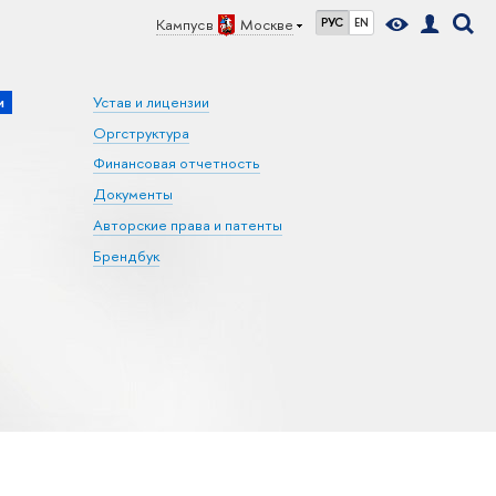
Кампус в
Москве
РУС
EN
и
Устав и лицензии
Оргструктура
Финансовая отчетность
Документы
Авторские права и патенты
Брендбук