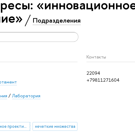
ресы: «инновационно
ние»
Подразделения
Контакты
22094
+79811271604
ртамент
ания
/
Лаборатория
инновационное проектирование
нечеткие множества