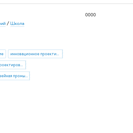
0000
рий
/
Школа
ие
инновационное проектирование
инженерное проектирование
64.33.00 Швейная промышленность