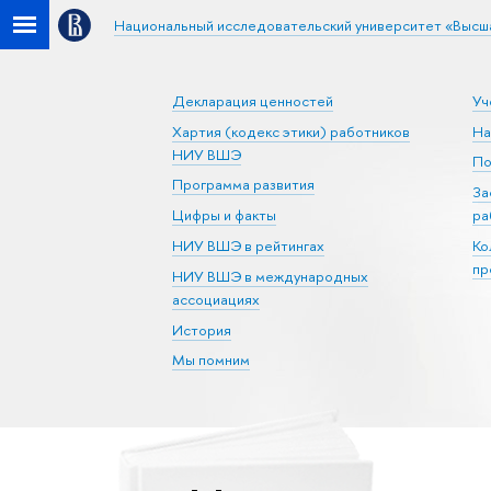
Национальный исследовательский университет «Высш
Декларация ценностей
Уч
Хартия (кодекс этики) работников
На
НИУ ВШЭ
По
Программа развития
За
Цифры и факты
ра
НИУ ВШЭ в рейтингах
Ко
пр
НИУ ВШЭ в международных
ассоциациях
История
Мы помним