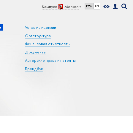
Кампус в
Москве
РУС
EN
и
Устав и лицензии
Оргструктура
Финансовая отчетность
Документы
Авторские права и патенты
Брендбук