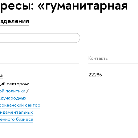
ресы: «гуманитарная
зделения
Контакты
а
22285
щий сектором:
ой политики
/
ждународных
оокеанский сектор
ндаментальных
енного бизнеса