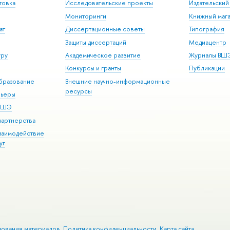
товка
Исследовательские проекты
Издательски
Мониторинги
Книжный мага
ат
Диссертационные советы
Типография
Защиты диссертаций
Медиацентр
уру
Академическое развитие
Журналы ВШ
Конкурсы и гранты
Публикации
бразование
Внешние научно-информационные
ресурсы
рьеры
 ВШЭ
партнерства
взаимодействие
уг
зования материалов
Политика конфиденциальности
Карта сайта