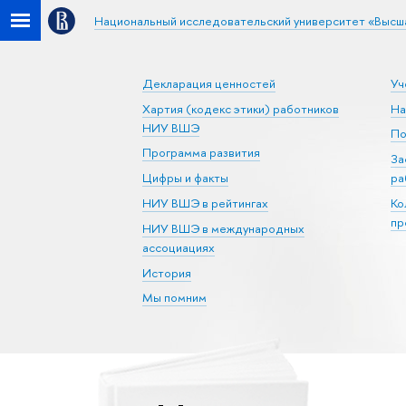
Национальный исследовательский университет «Высш
Декларация ценностей
Уч
Хартия (кодекс этики) работников
На
НИУ ВШЭ
По
Программа развития
За
Цифры и факты
ра
НИУ ВШЭ в рейтингах
Ко
пр
НИУ ВШЭ в международных
ассоциациях
История
Мы помним