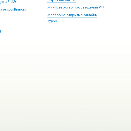
й дом ВШЭ
Министерство просвещения РФ
зин «БукВышка»
Массовые открытые онлайн-
курсы
Э