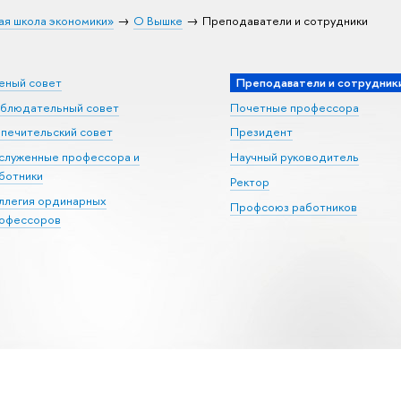
ая школа экономики»
О Вышке
Преподаватели и сотрудники
еный совет
Преподаватели и сотрудник
блюдательный совет
Почетные профессора
печительский совет
Президент
служенные профессора и
Научный руководитель
ботники
Ректор
ллегия ординарных
Профсоюз работников
офессоров