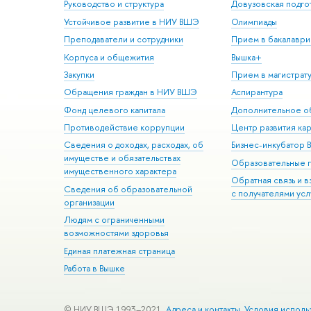
Руководство и структура
Довузовская подго
Устойчивое развитие в НИУ ВШЭ
Олимпиады
Преподаватели и сотрудники
Прием в бакалаври
Корпуса и общежития
Вышка+
Закупки
Прием в магистрат
Обращения граждан в НИУ ВШЭ
Аспирантура
Фонд целевого капитала
Дополнительное о
Противодействие коррупции
Центр развития ка
Сведения о доходах, расходах, об
Бизнес-инкубатор
имуществе и обязательствах
Образовательные 
имущественного характера
Обратная связь и 
Сведения об образовательной
с получателями усл
организации
Людям с ограниченными
возможностями здоровья
Единая платежная страница
Работа в Вышке
© НИУ ВШЭ 1993–2021
Адреса и контакты
Условия исполь