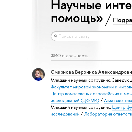
Научные инте
помощь»
Подра
ФИО и должность
Смирнова Вероника Александровн
Младший научный сотрудник, Заведую
Факультет мировой экономики и миров
Центр комплексных европейских и ме
исследований (ЦКЕМИ)
/
Азиатско-тих
Младший научный сотрудник:
Центр фу
исследований
/
Лаборатория ответств